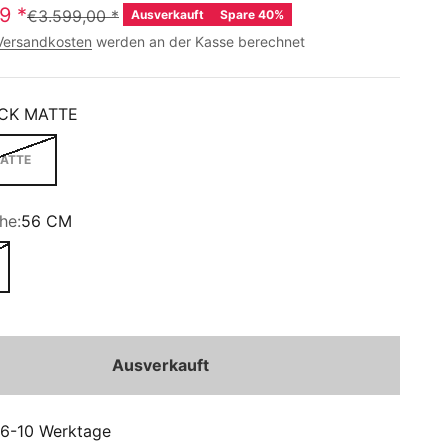
99
*
€3.599,00
*
Ausverkauft
Spare 40%
Versandkosten
werden an der Kasse berechnet
CK MATTE
ATTE
he:
56 CM
Ausverkauft
: 6-10 Werktage