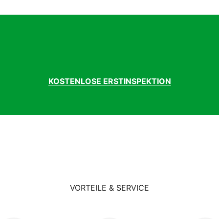
sch Performance Line
iamant
uminium
lle Royal Viento
tent gefedert, 31.6 mm, Aluminium
himano Cues
S, Chromoplastik
KOSTENLOSE ERSTINSPEKTION
pim Leader
sus Mooi, einstellbar
C A-Head verstellbar, A-Head, 31,8 mm
unabe, Alu Nabe
cklicht Busch & Müller Shine Evo
0 kg
VORTEILE & SERVICE