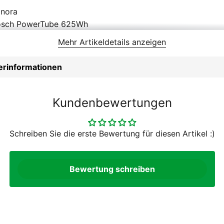
nora
osch PowerTube 625Wh
rrmans H-Black MR-GO, 30 lux
Mehr Artikeldetails anzeigen
hwalbe Marathon Almotion, 55-584, Pannenschutz
honga HT474, Aluminium, 180mm / 160mm
lerinformationen
honga HT474, Aluminium
sch Intuvia 100 + LED Remote
de Zac421, geöst, Hohlkammerfelge, Aluminium
Kundenbewertungen
T Volant, 60mm
cktime RT-336, SnapIt
Schreiben Sie die erste Bewertung für diesen Artikel :)
rren
gogriffe
unabe, Alu Nabe
Bewertung schreiben
imano Cues LG300-9, 11-41 Zähne
.5 Zoll
gobar, oversize, 640 mm
024