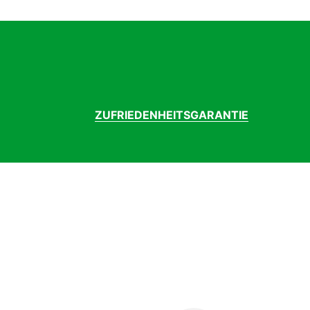
Motor
Bo
Rahmenform
D
Rahmenmaterial
Al
Sattel
Se
Sattelstütze
Pa
Schaltung
S
Schutzblech
SK
ZUFRIEDENHEITSGARANTIE
Speichen
Sa
Ständer
Ur
Vorbau
XL
Vorderradnabe
Al
weitere Beleuchtung
Rü
zulässiges Gesamtgewicht Kg
13