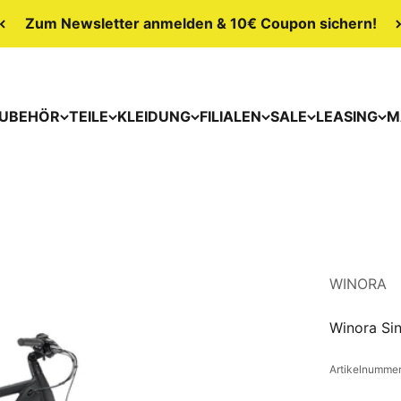
Zum Newsletter anmelden & 10€ Coupon sichern!
UBEHÖR
TEILE
KLEIDUNG
FILIALEN
SALE
LEASING
M
WINORA
Winora Sin
Artikelnumme