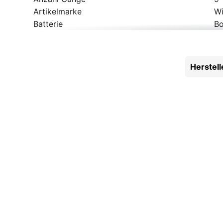
Artikelmarke
Wi
Batterie
B
Beleuchtung
He
Bereifung
Sc
Bremsen
Al
Herstel
Bremshebel
Al
Display
Bo
Felgen
Ry
Gabel
RS
Gepäckträger
Ra
Geschlecht
He
Griffe
Er
Hinterradnabe
Al
Kassette
Sh
Laufradgröße
27
Lenker
Er
Modelljahr
2