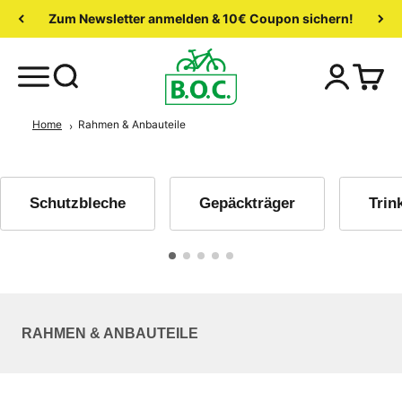
Zum Newsletter anmelden & 10€ Coupon sichern!
Home
Rahmen & Anbauteile
Schutzbleche
Gepäckträger
Trin
RAHMEN & ANBAUTEILE