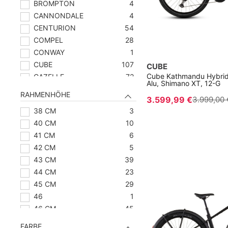
BROMPTON
4
CANNONDALE
4
CENTURION
54
COMPEL
28
CONWAY
1
CUBE
107
CUBE
Cube Kathmandu Hybrid 
GAZELLE
72
Alu, Shimano XT, 12-G
GHOST
10
RAHMENHÖHE
3.599,99 €
3.999,00 
HAIBIKE
52
38 CM
3
KALKHOFF
106
40 CM
10
KETTLER
6
41 CM
6
KTM
95
42 CM
5
QIO
30
43 CM
39
RAYMON
50
44 CM
23
TERN
5
45 CM
29
URBAN ARROW
10
46
1
WINORA
85
46 CM
45
YUCCIE
26
47 CM
40
FARBE