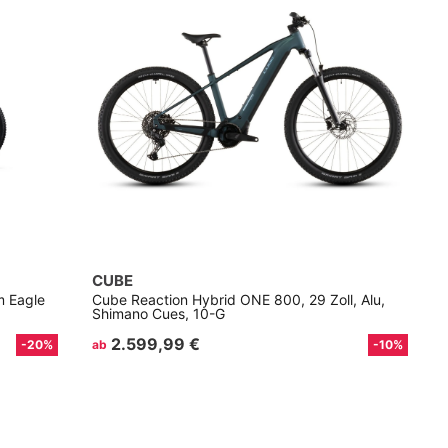
CUBE
m Eagle
Cube Reaction Hybrid ONE 800, 29 Zoll, Alu,
Shimano Cues, 10-G
2.599,99 €
-20%
ab
-10%