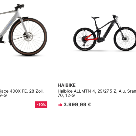
HAIBIKE
ace 400X FE, 28 Zoll,
Haibike ALLMTN 4, 29/27,5 Z, Alu, Sra
 9-G
70, 12-G
3.999,99 €
-10%
ab