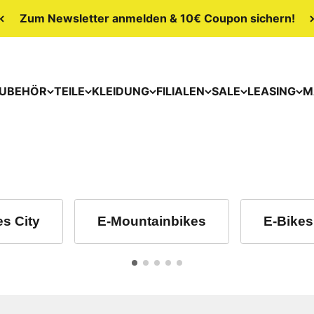
Zum Newsletter anmelden & 10€ Coupon sichern!
UBEHÖR
TEILE
KLEIDUNG
FILIALEN
SALE
LEASING
M
es City
E-Mountainbikes
E-Bikes