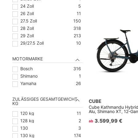
24 Zoll
5
26 Zoll
11
27.5 Zoll
150
28 Zoll
318
29 Zoll
213
29/27.5 Zoll
10
MOTORMARKE
Bosch
316
Shimano
1
Yamaha
26
ZULÄSSIGES GESAMTGEWICHT
CUBE
KG
Cube Kathmandu Hybrid 
Alu, Shimano XT, 12-Ga
120 kg
11
3.599,99 €
128 kg
2
ab
130
3
130 kg
174