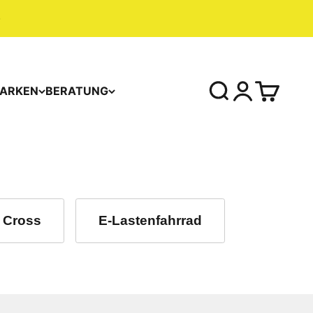
ARKEN
BERATUNG
 Cross
E-Lastenfahrrad
E-Bikes 