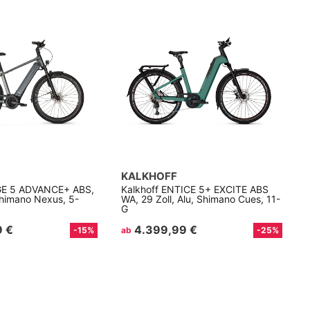
KALKHOFF
GE 5 ADVANCE+ ABS,
Kalkhoff ENTICE 5+ EXCITE ABS
 Shimano Nexus, 5-
WA, 29 Zoll, Alu, Shimano Cues, 11-
G
9 €
4.399,99 €
-15%
ab
-25%