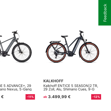
Feedback
KALKHOFF
GE 5 ADVANCE+, 29
Kalkhoff ENTICE 5 SEASON|2 TR,
imano Nexus, 5-Gang
29 Zoll, Alu, Shimano Cues, 9-G
 €
3.499,99 €
-11%
ab
-12%