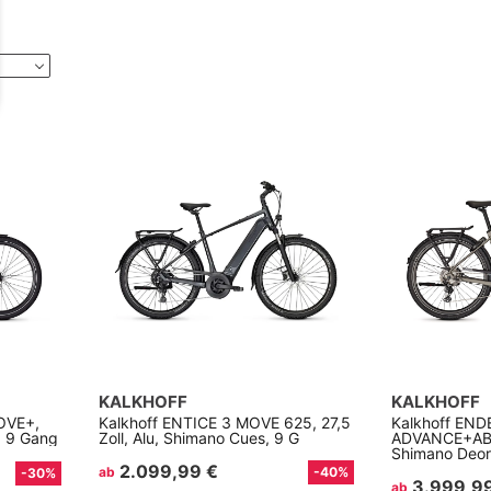
KALKHOFF
KALKHOFF
OVE+,
Kalkhoff ENTICE 3 MOVE 625, 27,5
Kalkhoff EN
, 9 Gang
Zoll, Alu, Shimano Cues, 9 G
ADVANCE+ABS,
Shimano Deor
2.099,99 €
ab
-40%
-30%
3.999,9
ab