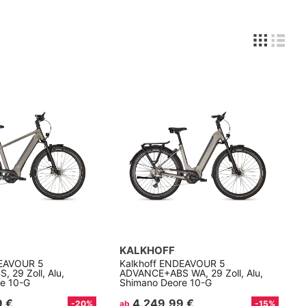
KALKHOFF
DEAVOUR 5
Kalkhoff ENDEAVOUR 5
 29 Zoll, Alu,
ADVANCE+ABS WA, 29 Zoll, Alu,
e 10-G
Shimano Deore 10-G
9 €
4.249,99 €
-20%
ab
-15%