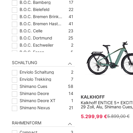
B.O.C. Bamberg
17
B.O.C. Bielefeld
22
B.O.C. Bremen Brinkum
41
B.O.C. Bremen Hastedt
41
B.O.C. Celle
23
B.O.C. Dortmund
25
B.O.C. Eschweiler
2
B.O.C. Essen
5
B.O.C. Frankfurt
35
SCHALTUNG
B.O.C. Gifhorn
39
Enviolo Schaltung
2
B.O.C. Göttingen
31
Enviolo Trekking
7
B.O.C. Hagen
26
Shimano Cues
58
B.O.C. Hamburg Altona
39
Shimano Deore
14
B.O.C. Hamburg Nedderfeld
51
KALKHOFF
Shimano Deore XT
1
B.O.C. Hannover Vahrenwald
44
Kalkhoff ENTICE 5+ EXCIT
29 Zoll, Alu, Shimano Cues
Shimano Nexus
21
B.O.C. Heilbronn
14
5.299,99 €
5.899,00 €
B.O.C. Karlsruhe
37
RAHMENFORM
B.O.C. Kassel
25
B.O.C. Kiel
44
Compact
3