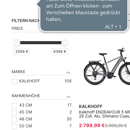
Relevanz
Sortieren nach :
FILTERN NACH
PREIS
2099 €
6399 €
MARKE
KALKHOFF
106
RAHMENHÖHE
43 CM
17
KALKHOFF
45 CM
2
Kalkhoff ENDEAVOUR 5 M
29 Zoll, Alu, Shimano Cues
48 CM
30
2.799,99 €
3.999,00 €
50 CM
7