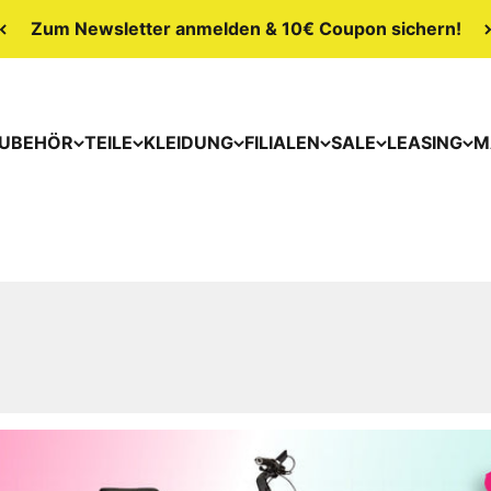
Zum Newsletter anmelden & 10€ Coupon sichern!
UBEHÖR
TEILE
KLEIDUNG
FILIALEN
SALE
LEASING
M