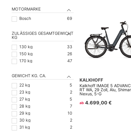
Zentrallager 711
26
MOTORMARKE
Bosch
69
ZULÄSSIGES GESAMTGEWICHT
KG
130 kg
33
150 kg
26
170 kg
47
GEWICHT KG. CA.
KALKHOFF
22 kg
5
Kalkhoff IMAGE 5 ADVANC
RT WA, 29 Zoll, Alu, Shima
23 kg
2
Nexus, 5-G
27 kg
5
4.699,00 €
ab
28 kg
7
29 kg
10
30 kg
2
31 kg
2