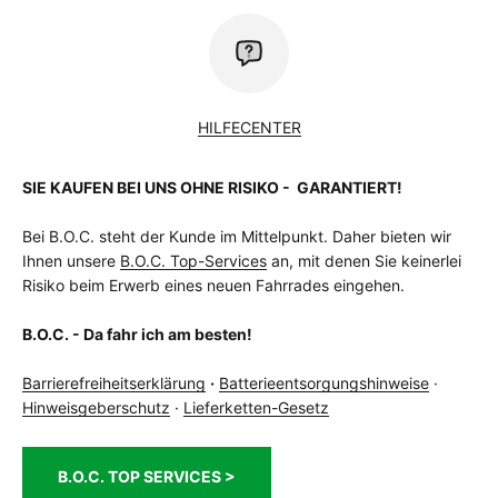
Schaltwerk
Shimano Deore RD-M5100-SGS, 11-Speed
Schutzblech
Nein
vorhanden
Steuersatz
ACROS AZF-1035, Integrated Cable,
BlockLock 120°
HILFECENTER
Vorbau
CUBE Performance Stem E-MTB, 31.8mm
zulässiges
150 kg
SIE KAUFEN BEI UNS OHNE RISIKO - GARANTIERT!
Gesamtgewicht
Kg
Bei B.O.C. steht der Kunde im Mittelpunkt. Daher bieten wir
Ihnen unsere
B.O.C. Top-Services
an, mit denen Sie keinerlei
Risiko beim Erwerb eines neuen Fahrrades eingehen.
B.O.C. - Da fahr ich am besten!
Barrierefreiheitserklärung
·
Batterieentsorgungshinweise
·
Hinweisgeberschutz
·
Lieferketten-Gesetz
B.O.C. TOP SERVICES >