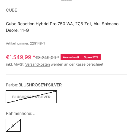
CUBE
Cube Reaction Hybrid Pro 750 WA, 27,5 Zoll, Alu, Shimano
Deore, 11-G
Artikelnummer: 229148-1
€1.549,99
*
€3.249,00
*
Ausverkauft
Spare 52%
inkl. MwSt.
Versandkosten
werden an der Kasse berechnet
Farbe:
BLUSHROSE'N'SILVER
BLUSHROSE'N'SILVER
Rahmenhöhe:
L
L