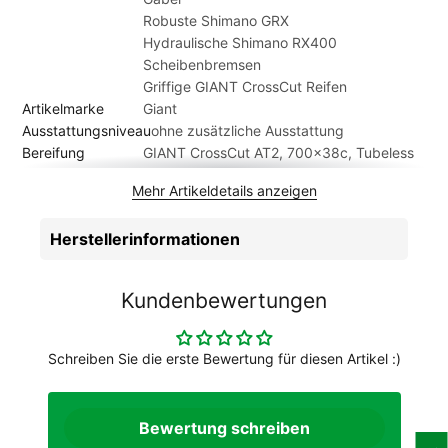
Robuste Shimano GRX
Hydraulische Shimano RX400
Scheibenbremsen
Griffige GIANT CrossCut Reifen
Artikelmarke
Giant
Ausstattungsniveau
ohne zusätzliche Ausstattung
Bereifung
GIANT CrossCut AT2, 700x38c, Tubeless
Ready, 30 TPI Auslieferung schlauchlos
Mehr Artikeldetails anzeigen
Bremsen
Shimano BR-RX400 HRD, 160mm
Bremshebel
Shimano GRX RX-400 HRD
Herstellerinformationen
Felgen
GIANT S-X2 Disc, Tubeless Ready
Gabel
Advanced Vollcarbon Gabel, OD1
Gabelschaft, 12x100 mm
Kundenbewertungen
Geschlecht
Herren
Griffe
GIANT Cork
Hinterradnabe
GIANT S-X2 Disc
Schreiben Sie die erste Bewertung für diesen Artikel :)
Innenlager
FSA Mega EXO
Kassette
Shimano Tiagra CS-HG500, 11-34T
Kette
KMC X-10
Bewertung schreiben
Laufradgröße
28 Zoll