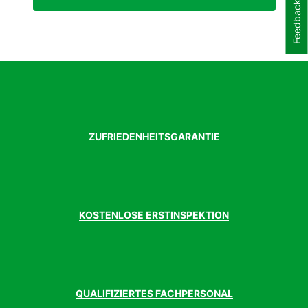
Feedback
Lenker
GIANT Contact XR D-Fuse
Modelljahr
2024
Rahmen
AluxX Rahmen, Flip Chip Ausfallende,
12x142 mm Max. Reifenfreiheit: 45mm
(kurz), 53 mm (lang)
Rahmenform
Diamant
Rahmenmaterial
Aluminium
Sattel
GIANT Approach
Sattelstütze
GIANT D-Fuse mit 30.9 mm Stützen
ZUFRIEDENHEITSGARANTIE
kompatibel
Schalthebel
Shimano GRX RX-400, 2x10-fach
Schaltung
Shimano GRX
Schaltungstyp
Kettenschaltung
Schaltwerk
Shimano GRX RX-400, 10-fach
KOSTENLOSE ERSTINSPEKTION
Speichen
GIANT S-X2 Disc
Umwerfer
SHIMANO Tiagra
Vorbau
GIANT Contact
Vorderradnabe
GIANT S-X2 Disc
QUALIFIZIERTES FACHPERSONAL