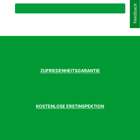
Feedback
Geschlecht
Damen
Gewicht Gr. ca.
245g
Modelljahr
2024
Passform
Fällt Kleiner aus
Schnitt
Regular Fit
ZUFRIEDENHEITSGARANTIE
KOSTENLOSE ERSTINSPEKTION