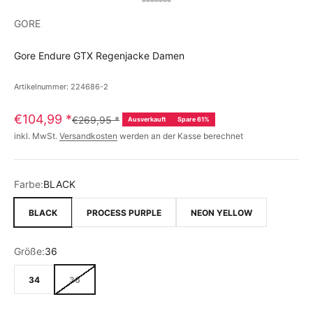
GORE
Gore Endure GTX Regenjacke Damen
Artikelnummer: 224686-2
€104,99
*
€269,95
*
Ausverkauft
Spare 61%
inkl. MwSt.
Versandkosten
werden an der Kasse berechnet
Farbe:
BLACK
BLACK
PROCESS PURPLE
NEON YELLOW
Größe:
36
34
36