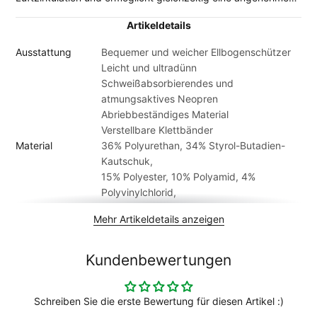
Bewegungsfreiheit. Dank der verstellbaren Klettbänder lässt
Artikeldetails
sich der Schützer individuell anpassen und bietet eine
sichere, bequeme Passform bei verschiedensten
Ausstattung
Bequemer und weicher Ellbogenschützer
Fahrbewegungen. Damit eignet er sich ideal für den Einsatz
Leicht und ultradünn
im Mountainbike‑, BMX‑ oder Gravity‑Bereich.
Schweißabsorbierendes und
atmungsaktives Neopren
Abriebbeständiges Material
Verstellbare Klettbänder
Material
36% Polyurethan, 34% Styrol-Butadien-
Kautschuk,
15% Polyester, 10% Polyamid, 4%
Polyvinylchlorid,
1% Ethylen-Vinylaccetat
Mehr Artikeldetails anzeigen
Altersgruppe
Erwachsene
Geschlecht
Unisex
Kundenbewertungen
Schreiben Sie die erste Bewertung für diesen Artikel :)