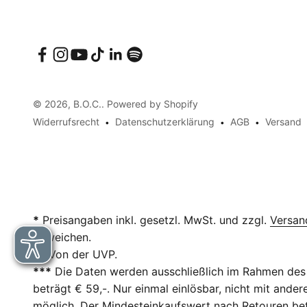
© 2026, B.O.C.. Powered by Shopify
Widerrufsrecht
Datenschutzerklärung
AGB
Versand
*
Preisangaben inkl. gesetzl. MwSt. und zzgl.
Versan
abweichen.
**
Von der UVP.
***
Die Daten werden ausschließlich im Rahmen des 
beträgt € 59,-. Nur einmal einlösbar, nicht mit and
möglich. Der Mindesteinkaufswert nach Retouren betr