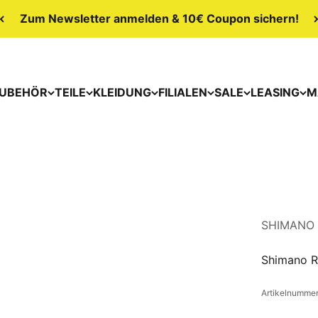
Zum Newsletter anmelden & 10€ Coupon sichern!
UBEHÖR
TEILE
KLEIDUNG
FILIALEN
SALE
LEASING
M
SHIMANO
Shimano R
Artikelnumme