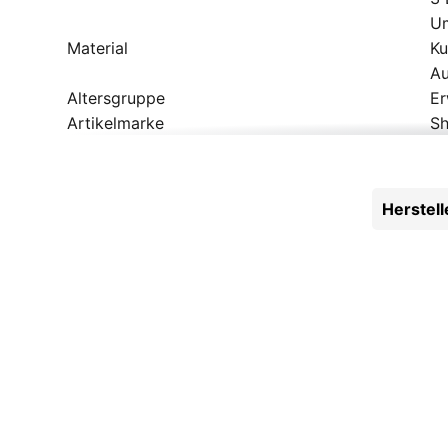
Um
Material
Ku
Au
Altersgruppe
E
Artikelmarke
S
Geschlecht
He
Gewicht Gr. ca.
47
Pedalsystem
SP
Herstel
Saison
Ga