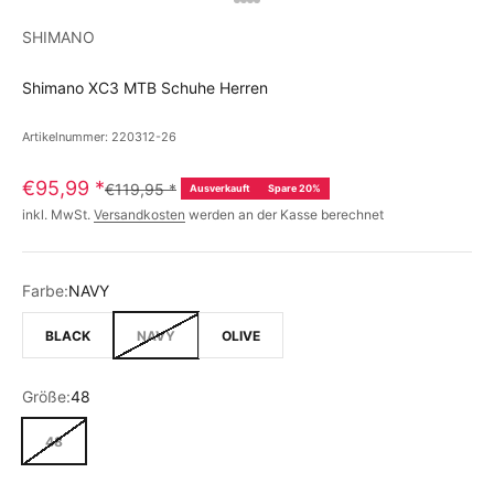
SHIMANO
Shimano XC3 MTB Schuhe Herren
Artikelnummer: 220312-26
€95,99
*
€119,95
*
Ausverkauft
Spare 20%
inkl. MwSt.
Versandkosten
werden an der Kasse berechnet
Farbe:
NAVY
BLACK
NAVY
OLIVE
Größe:
48
48