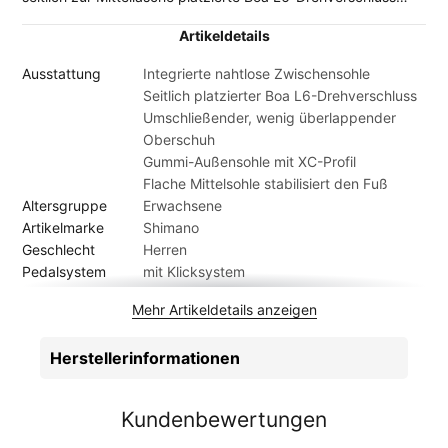
sorgt für ein schlankeres Profil mit schneller Einstellung.
Artikeldetails
Zusätzlich stabilisiert eine flache Mittelsohle den Fuß und
sorgt für maximale Kraftübertragung.
Ausstattung
Integrierte nahtlose Zwischensohle
Seitlich platzierter Boa L6-Drehverschluss
Umschließender, wenig überlappender
Oberschuh
Gummi-Außensohle mit XC-Profil
Flache Mittelsohle stabilisiert den Fuß
Altersgruppe
Erwachsene
Artikelmarke
Shimano
Geschlecht
Herren
Pedalsystem
mit Klicksystem
Saison
Ganzjahr
Mehr Artikeldetails anzeigen
Herstellerinformationen
Kundenbewertungen