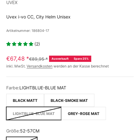
UVEX
Uvex i-vo CC, City Helm Unisex
Artikelnummer: 186804-17
(2)
€67,48
*
€89,95
*
Ausverkauft
Spare 25%
inkl. MwSt.
Versandkosten
werden an der Kasse berechnet
Farbe:
LIGHTBLUE-BLUE MAT
BLACK MATT
BLACK-SMOKE MAT
LIGHTBLUE-BLUE MAT
GREY-ROSE MAT
Größe:
52-57CM