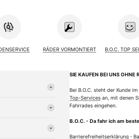
imano Tourney TY300
u, A-Head
0 kg
DENSERVICE
RÄDER VORMONTIERT
B.O.C. TOP S
SIE KAUFEN BEI UNS OHNE 
Bei B.O.C. steht der Kunde im
Top-Services
an, mit denen Si
Fahrrades eingehen.
B.O.C. - Da fahr ich am best
Barrierefreiheitserklärung
·
Ba