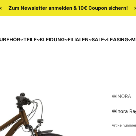
Zum Newsletter anmelden & 10€ Coupon sichern!
UBEHÖR
TEILE
KLEIDUNG
FILIALEN
SALE
LEASING
M
WINORA
Winora Rag
Artikelnumme