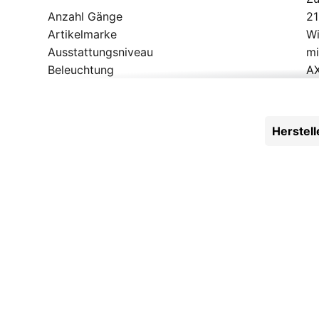
Anzahl Gänge
21
Artikelmarke
Wi
Ausstattungsniveau
mi
Beleuchtung
AX
Bereifung
CS
Bremsen
V-
Bremshebel
Sh
Herstel
Dynamo
Sh
Gabel
SR
Gepäckträger
Na
Geschlecht
He
Griffe
Ki
Innenlager
VP
Kassette
Sh
Kette
K
Kurbelgarnitur
Sh
Laufradgröße
26