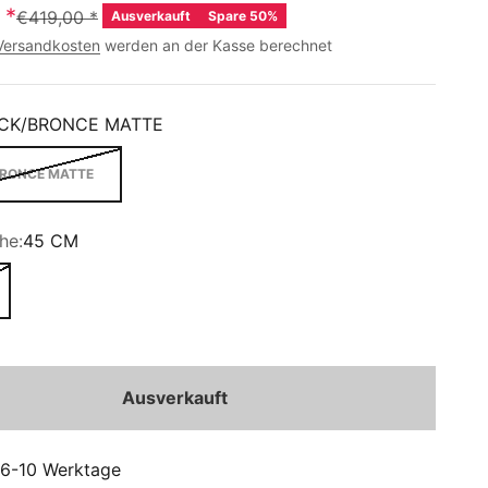
*
€419,00
*
Ausverkauft
Spare 50%
Versandkosten
werden an der Kasse berechnet
CK/BRONCE MATTE
RONCE MATTE
he:
45 CM
Ausverkauft
: 6-10 Werktage