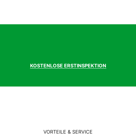
B Lenker
022
nststoff, rutschsicher
uminium 6061
iamant
uminium
T C-1437, 53-559,
T C-1437, 53-559,
nora ATB
KOSTENLOSE ERSTINSPEKTION
tent, 27.2mm
imano Tourney EF41, Rapidfire
imano Tourney
ttenschaltung
imano Tourney TY300, 21-Gang
nststoff
chwarz
u, einstellbar
Head 1 1/8"
VORTEILE & SERVICE