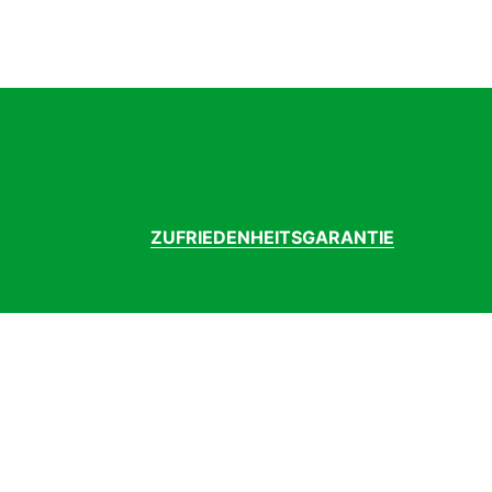
Lenker
AT
Modelljahr
2
Pedale
Ku
Rahmen
Al
Rahmenform
D
Rahmenmaterial
Al
Reifen hinten
CS
Reifen vorne
CS
Sattel
Wi
ZUFRIEDENHEITSGARANTIE
Sattelstütze
Pa
Schalthebel
Sh
Schaltung
Sh
Schaltungstyp
Ke
Schaltwerk
Sh
Schutzblech
Ku
Speichen
S
Ständer
Al
Steuersatz
A-