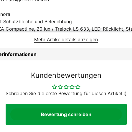
nora
t Schutzbleche und Beleuchtung
A Compactline, 20 lux / Trelock LS 633, LED-Rücklicht, St
T C-1437, 53-559,
Mehr Artikeldetails anzeigen
Brake
imano EF41
lerinformationen
imano Nexus C3000, 1.5W
 Suntour M3010, Stahlfeder,
chrüstbar
Kundenbewertungen
rren
ndergriffe
Schreiben Sie die erste Bewertung für diesen Artikel :)
 BC75T, BSA
imano TZ31, 14-34 Zähne
MC Z51
Bewertung schreiben
imano TY301, Aluminium, 24-42 Zähne
 Zoll