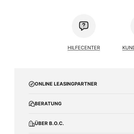
Umwerfer
Sh
Vorbau
Al
zulässiges Gesamtgewicht Kg
13
HILFECENTER
KUN
ONLINE LEASINGPARTNER
BERATUNG
ÜBER B.O.C.