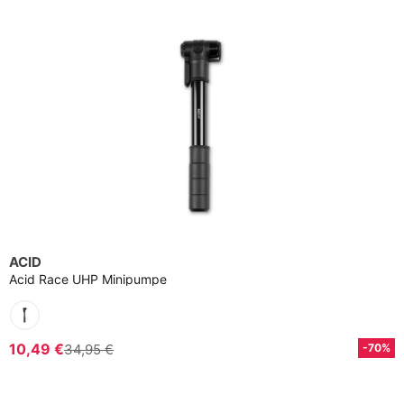
ACID
Acid Race UHP Minipumpe
10,49 €
34,95 €
-70%