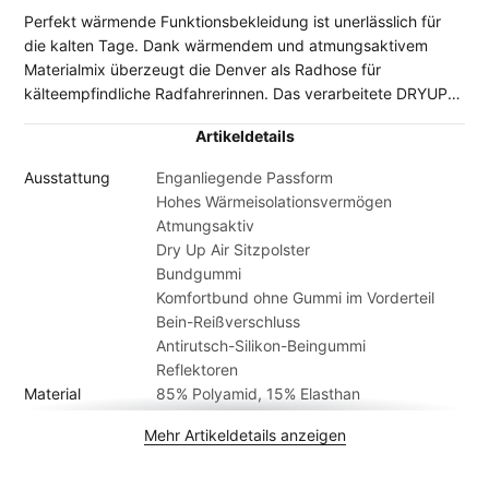
Perfekt wärmende Funktionsbekleidung ist unerlässlich für
die kalten Tage. Dank wärmendem und atmungsaktivem
Materialmix überzeugt die Denver als Radhose für
kälteempfindliche Radfahrerinnen. Das verarbeitete DRYUP
AIR Sitzpolster bietet hohen Komfort, auch bei länger
Artikeldetails
geplanten Touren.
Ausstattung
Enganliegende Passform
Hohes Wärmeisolationsvermögen
Atmungsaktiv
Dry Up Air Sitzpolster
Bundgummi
Komfortbund ohne Gummi im Vorderteil
Bein-Reißverschluss
Antirutsch-Silikon-Beingummi
Reflektoren
Material
85% Polyamid, 15% Elasthan
Altersgruppe
Erwachsene
Mehr Artikeldetails anzeigen
Artikelmarke
Gonso
Geschlecht
Damen