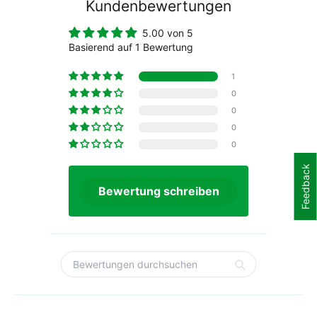
Hosenart
ohne Träger
Kundenbewertungen
Modelljahr
2018
Polster
Ja
5.00 von 5
Basierend auf 1 Bewertung
1
0
0
0
0
Feedback
Bewertung schreiben