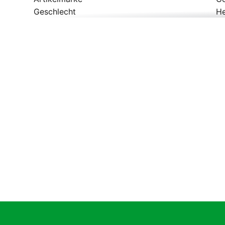
Geschlecht
He
Polster
J