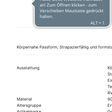
Körpernahe Passform, Strapazierfähig und formsta
Ausstattung
Kö
St
Ei
Te
RV
Material
90
Altersgruppe
E
Artikelmarke
G