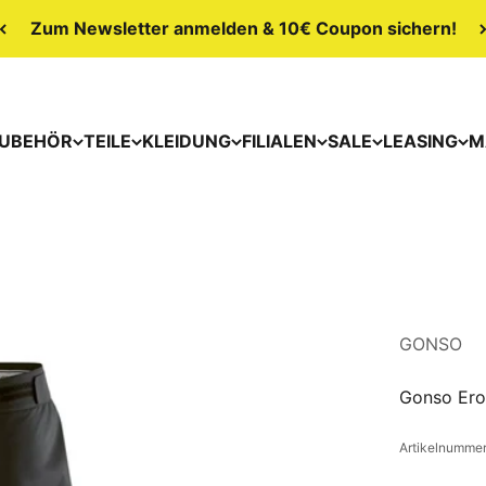
Zum Newsletter anmelden & 10€ Coupon sichern!
UBEHÖR
TEILE
KLEIDUNG
FILIALEN
SALE
LEASING
M
GONSO
Gonso Ero
Artikelnumme