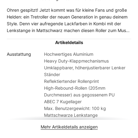
Ohren gespitzt! Jetzt kommt was für kleine Fans und große
Helden: ein Tretroller der neuen Generation in genau deinem
Style. Denn vier aufregende Lackfarben in Kombi mit der
Lenkstange in Mattschwarz machen diesen Roller zum Must-
have. Dank extrabreiter Lenkstange überzeugt der wendige
Artikeldetails
Flitzer mit einem butterweichen Vortrieb. Im Lenker
eingelassene Griffklemmen verhindern lästiges Ruckeln selbst
Ausstattung
Hochwertiges Aluminium
in abenteuerlicher Kurvenlage. Und er kann noch mehr –
Heavy Duty-Klappmechanismus
mitwachsen nämlich. Zwischen 81 und 108 cm ist der Lenker
Umklappbarer, höhenjustierbarer Lenker
aus bruchsicherem Aluminium stufenlos einstellbar – für
Ständer
jahrelangen Rollerspaß.
Reflektiertender Rollenprint
High-Rebound-Rollen (205mm
Durchmesser) aus gegossenem PU
ABEC 7 Kugellager
Max. Benutzergewicht: 100 kg
Mattschwarze Lenkstange
Zweifarbige ergonomische TPE-Griffe
Mehr Artikeldetails anzeigen
Sportliche Felgen in Bi-Color Optik
Höhenverstellung über Drehverschluss