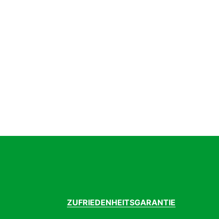
Geschlecht
Un
Handschuhart
Ku
Modelljahr
2
Saison
S
ZUFRIEDENHEITSGARANTIE