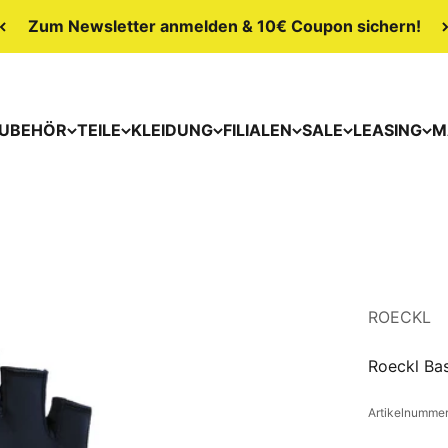
Zum Newsletter anmelden & 10€ Coupon sichern!
UBEHÖR
TEILE
KLEIDUNG
FILIALEN
SALE
LEASING
M
ROECKL
Roeckl Bas
Artikelnummer