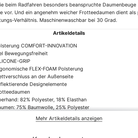
e beim Radfahren besonders beanspruchte Daumenbeuge en
 vor. Und ein angenehm weicher Frotteedaumen dient als p
tungs-Verhältnis. Maschinenwaschbar bei 30 Grad.
Artikeldetails
olsterung COMFORT-INNOVATION
el Bewegungsfreiheit
LICONE-GRIP
gonomische FLEX-FOAM Polsterung
ettverschluss an der Außenseite
flektierende Designelemente
otteedaumen
erhand: 82% Polyester, 18% Elasthan
umen: 75% Baumwolle, 25% Polyester
nenhand: 100% Polyester
Mehr Artikeldetails anzeigen
rwachsene
eckl