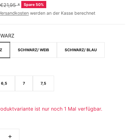
€21,95
*
Spare 50%
Versandkosten
werden an der Kasse berechnet
HWARZ
Z
SCHWARZ/ WEIß
SCHWARZ/ BLAU
6,5
7
7,5
oduktvariante ist nur noch 1 Mal verfügbar.