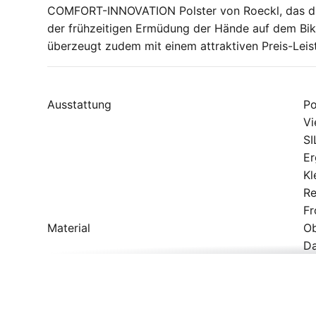
COMFORT-INNOVATION Polster von Roeckl, das di
der frühzeitigen Ermüdung der Hände auf dem Bike
überzeugt zudem mit einem attraktiven Preis-Leis
Ausstattung
P
Vi
SI
Er
Kl
Re
Fr
Material
Ob
Da
In
Altersgruppe
E
Artikelmarke
Ro