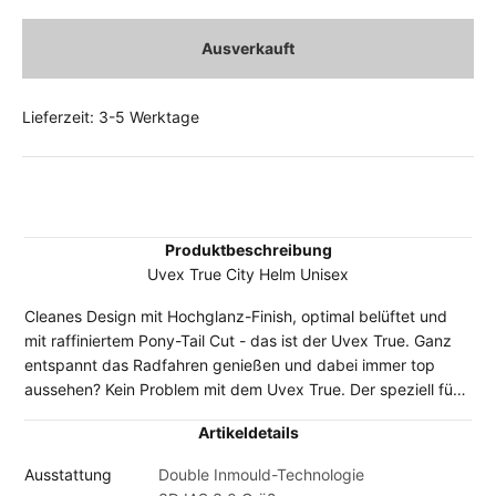
Ausverkauft
Lieferzeit: 3-5 Werktage
Produktbeschreibung
Uvex True City Helm Unisex
Cleanes Design mit Hochglanz-Finish, optimal belüftet und
mit raffiniertem Pony-Tail Cut - das ist der Uvex True. Ganz
entspannt das Radfahren genießen und dabei immer top
aussehen? Kein Problem mit dem Uvex True. Der speziell für
kleinere Köpfe entwickelte, 245 Gramm leichte Double
Artikeldetails
Inmould Helm verspricht höchste Sicherheit und lässt sich
mittels 3D IAS 3.0 System individuell in Höhe und Weite
Ausstattung
Double Inmould-Technologie
anpassen. Neben 18 Ventilationsöffnungen für ein optimales