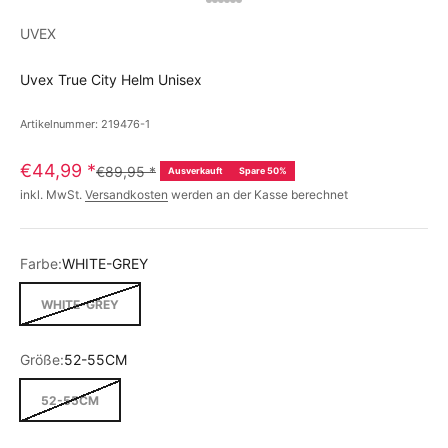
UVEX
Uvex True City Helm Unisex
Artikelnummer: 219476-1
€44,99
*
€89,95
*
Ausverkauft
Spare 50%
inkl. MwSt.
Versandkosten
werden an der Kasse berechnet
Farbe:
WHITE-GREY
WHITE-GREY
Größe:
52-55CM
52-55CM