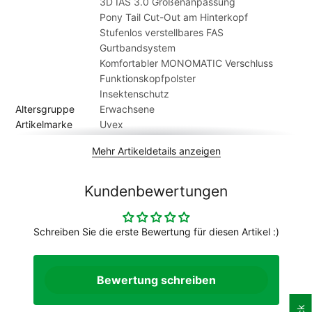
3D IAS 3.0 Größenanpassung
Klimamanagement kommt der Allrounder mit speziellem Pony
Pony Tail Cut-Out am Hinterkopf
Tail Cut, einer Aussparung am Hinterkopf, die den
Stufenlos verstellbares FAS
Tragekomfort mit gebundenen langen Haaren spürbar
Gurtbandsystem
erhöht. Ganz klar die perfekte Mischung für jeden Tag auf
Komfortabler MONOMATIC Verschluss
dem Rad.
Funktionskopfpolster
Insektenschutz
Altersgruppe
Erwachsene
Artikelmarke
Uvex
Ausstattung
ohne Licht
Mehr Artikeldetails anzeigen
Belüftungslöcher
18
Geschlecht
Unisex
Gewicht Kg. ca.
0,245
Kundenbewertungen
Modelljahr
2021
Schreiben Sie die erste Bewertung für diesen Artikel :)
Bewertung schreiben