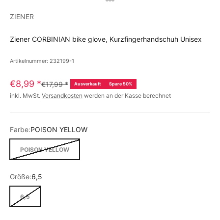
ZIENER
Ziener CORBINIAN bike glove, Kurzfingerhandschuh Unisex
Artikelnummer: 232199-1
€8,99
*
€17,99
*
Ausverkauft
Spare 50%
inkl. MwSt.
Versandkosten
werden an der Kasse berechnet
Farbe:
POISON YELLOW
POISON YELLOW
Größe:
6,5
6,5