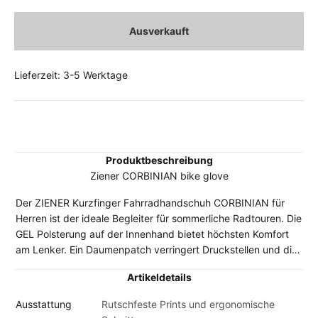
Ausverkauft
Lieferzeit: 3-5 Werktage
Produktbeschreibung
Ziener CORBINIAN bike glove
Der ZIENER Kurzfinger Fahrradhandschuh CORBINIAN für
Herren ist der ideale Begleiter für sommerliche Radtouren. Die
GEL Polsterung auf der Innenhand bietet höchsten Komfort
am Lenker. Ein Daumenpatch verringert Druckstellen und die
integrierten Fingerschlingen ermöglichen ein einfaches
Artikeldetails
Ausziehen der Handschuhe. Durch das strapazierfähige,
lederähnliche AMARA Innenhandmaterial mit atmungsaktiven
Ausstattung
Rutschfeste Prints und ergonomische
Eigenschaften kommen die Hände auch bei längeren Touren