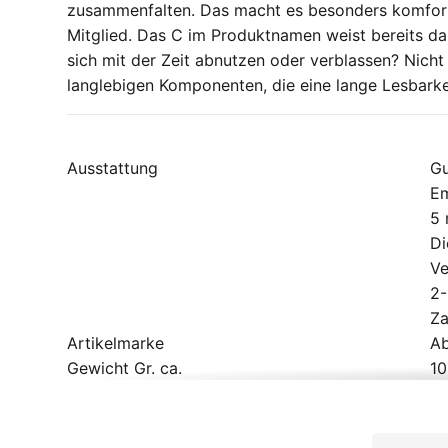
zusammenfalten. Das macht es besonders komfort
Mitglied. Das C im Produktnamen weist bereits da
sich mit der Zeit abnutzen oder verblassen? Nicht
langlebigen Komponenten, die eine lange Lesbarke
Ausstattung
Gu
Em
5 
Di
Ve
2-
Za
Artikelmarke
A
Gewicht Gr. ca.
1
Schließsystem
Za
Sicherheitsstufe
10