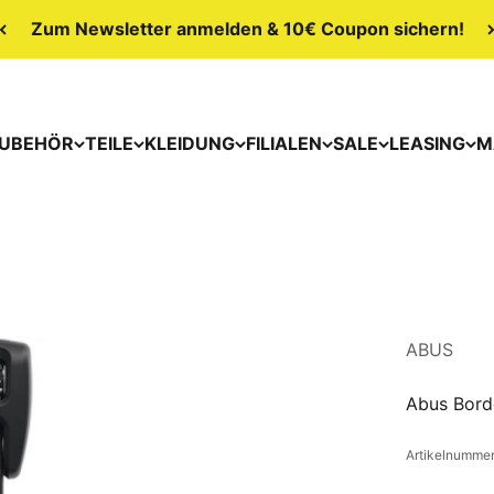
Zum Newsletter anmelden & 10€ Coupon sichern!
UBEHÖR
TEILE
KLEIDUNG
FILIALEN
SALE
LEASING
M
ABUS
Abus Bor
Artikelnumme