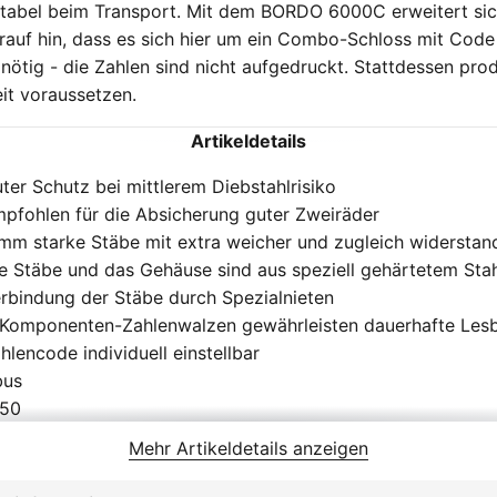
abel beim Transport. Mit dem BORDO 6000C erweitert sic
rauf hin, dass es sich hier um ein Combo-Schloss mit Code 
 nötig - die Zahlen sind nicht aufgedruckt. Stattdessen pr
it voraussetzen.
Artikeldetails
ter Schutz bei mittlerem Diebstahlrisiko
pfohlen für die Absicherung guter Zweiräder
mm starke Stäbe mit extra weicher und zugleich widersta
e Stäbe und das Gehäuse sind aus speziell gehärtetem Sta
rbindung der Stäbe durch Spezialnieten
Komponenten-Zahlenwalzen gewährleisten dauerhafte Lesba
hlencode individuell einstellbar
bus
050
hlen
Mehr Artikeldetails anzeigen