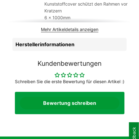
Kunststoffcover schützt den Rahmen vor
Kratzern
6 x 1000mm
Artikelmarke
Acid
Mehr Artikeldetails anzeigen
Geschlecht
Unisex
Herstellerinformationen
Kundenbewertungen
Schreiben Sie die erste Bewertung für diesen Artikel :)
Bewertung schreiben
Feedback