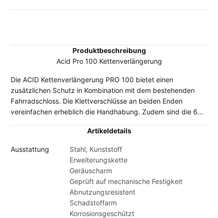
Produktbeschreibung
Acid Pro 100 Kettenverlängerung
Die ACID Kettenverlängerung PRO 100 bietet einen
zusätzlichen Schutz in Kombination mit dem bestehenden
Fahrradschloss. Die Klettverschlüsse an beiden Enden
vereinfachen erheblich die Handhabung. Zudem sind die 6
mm starken Kettenglieder geräuschoptimiert. Der optimale
Artikeldetails
Schutz um weiter Fahrräder, Anbauteile oder Zubehör zu
sichern.
Ausstattung
Stahl, Kunststoff
Erweiterungskette
Geräuscharm
Geprüft auf mechanische Festigkeit
Abnutzungsresistent
Schadstoffarm
Korrosionsgeschützt