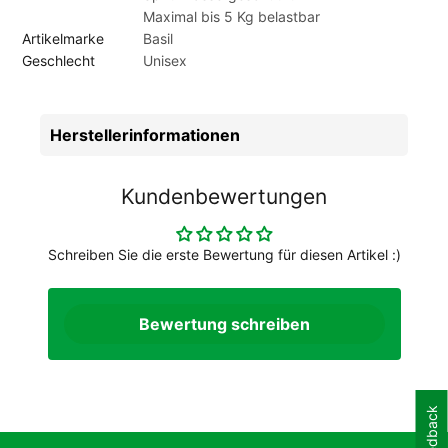
abschließen, wodurch Sie sicher sein können, dass Ihre
Maximal bis 5 Kg belastbar
Sachen nicht auf der Straße landen. Darüber hinaus fällt die
Artikelmarke
Basil
Tasche dank ihrerDetails aus Kunstleder, des abnehmbaren
Geschlecht
Unisex
Schulterriemens und der praktischen Tragehenkel auf. Mit
Hilfe des Hook-On Systems lässt sich die Tasche leicht am
Gepäckträger Ihres (elektrischen) Fahrrads befestigen. Die
Herstellerinformationen
Haken hierfür können auf schöne Art und Weise in einem
Reißverschlussfach verstaut werden. So kann man von
außen nicht erkennen, dass Sie eine Fahrradtasche mit sich
Kundenbewertungen
tragen, wenn Sie sie irgendwo hin mitnehmen.
Schreiben Sie die erste Bewertung für diesen Artikel :)
Bewertung schreiben
Feedback