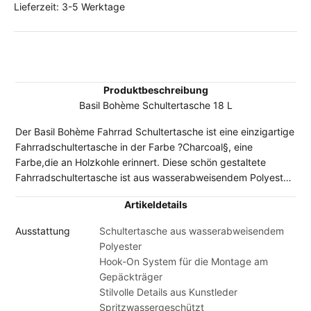
Lieferzeit: 3-5 Werktage
Produktbeschreibung
Basil Bohème Schultertasche 18 L
Der Basil Bohème Fahrrad Schultertasche ist eine einzigartige
Fahrradschultertasche in der Farbe ?Charcoal§, eine
Farbe,die an Holzkohle erinnert. Diese schön gestaltete
Fahrradschultertasche ist aus wasserabweisendem Polyester
gefertigt und bietet sich für diverse Zwecke an. Die Tasche
Artikeldetails
hat einen Inhalt von 18 Litern, wodurch man sie perfekt als
Einkaufstasche einsetzen kann. Sie bietet sich ebenfalls sehr
Ausstattung
Schultertasche aus wasserabweisendem
gut an, wenn Sie auf der Suche nach einer stilvollen Tasche
Polyester
sind, die Sie auf die Arbeit oder zur Schule mitnehmen
Hook-On System für die Montage am
können. Der Bohème Fahrrad Schultertasche verfügt über
Gepäckträger
eingroßes Innenfach und ein Vorderfach. Dank des
Stilvolle Details aus Kunstleder
praktischen Reißverschlusses lassen sich die Taschen gut
Spritzwassergeschützt