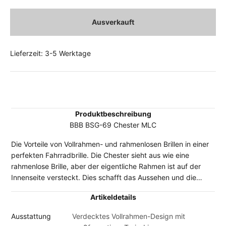
Ausverkauft
Lieferzeit: 3-5 Werktage
Produktbeschreibung
BBB BSG-69 Chester MLC
Die Vorteile von Vollrahmen- und rahmenlosen Brillen in einer
perfekten Fahrradbrille. Die Chester sieht aus wie eine
rahmenlose Brille, aber der eigentliche Rahmen ist auf der
Innenseite versteckt. Dies schafft das Aussehen und die
Sicht einer rahmenlosen Brille, aber mit der Stärke und dem
Artikeldetails
festen Gefühl einer Vollrahmenbrille. Unser berühmter BBB
Cycling Nasensteg aus Gummi sorgt dafür, dass die Chester
Ausstattung
Verdecktes Vollrahmen-Design mit
immer perfekt auf Ihrem Kopf sitzt, und die