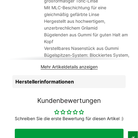
großformatiger Toric-Linse
Gummibügelenden sorgen für Halt auf deinem Kopf. Das
Mit MLC-Beschichtung für eine
große Toric-Glas ermöglicht es dir, alles vor dir ohne
gleichmäßig gefärbte Linse
Verzerrung zu sehen und die weiteste Sicht auf dem Fahrrad!
Hergestellt aus hochwertigem,
unzerbrechlichem Grilamid
Bügelenden aus Gummi für guten Halt am
Kopf
Verstellbares Nasenstück aus Gummi
Bügelspitzen-System: Blockiertes System,
100%iger UV-Schutz
Mehr Artikeldetails anzeigen
Kategorie der Linse: 3Material, Rahmen:
Grilamid, Werkstoff Linse: Pol
Herstellerinformationen
Vollrahmen-Brille, Objektiv-Typ: MLC
(Mehrschichtige Beschichtung), Tr
Altersgruppe
Erwachsene
Kundenbewertungen
Artikelmarke
BBB
Einsatzbereich
Rernnrad
Geschlecht
Unisex
Schreiben Sie die erste Bewertung für diesen Artikel :)
Modelljahr
2023