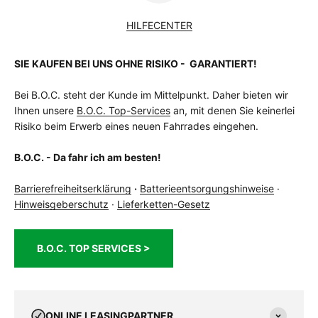
Greenguard, 55-622
HILFECENTER
Reifen vorne
Schwalbe Energizer Plus Tour,
Greenguard, 55-622
Sattel
Syncros Capilano Trekking Memory Foam
SIE KAUFEN BEI UNS OHNE RISIKO - GARANTIERT!
Sattelstütze
BGM Pro
Schalthebel
Shimano Deore Linkglide, SL-M5130,
Bei B.O.C. steht der Kunde im Mittelpunkt. Daher bieten wir
Rapidfire Plus
Ihnen unsere
B.O.C. Top-Services
an, mit denen Sie keinerlei
Schaltung
Shimano Deore
Risiko beim Erwerb eines neuen Fahrrades eingehen.
Schaltungstyp
Kettenschaltung
Schaltwerk
Shimano Deore Linkglide, RD-M5130,
B.O.C. - Da fahr ich am besten!
Shadow Plus
Schutzblech
Ja
Barrierefreiheitserklärung
·
Batterieentsorgungshinweise
·
vorhanden
Hinweisgeberschutz
·
Lieferketten-Gesetz
Speichen
Sapim Leader
Ständer
Syncros
Steuersatz
Acros, A-Headset, semi-integriert, 1.5
B.O.C. TOP SERVICES >
Vorbau
Satori Python, einstellbar
weitere
B&M Toplight 2 C, LED
Beleuchtung
zulässiges
130 kg
ONLINE LEASINGPARTNER