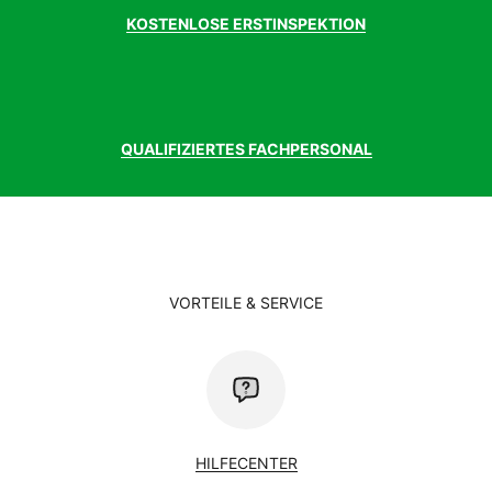
Innenlager
FSA, BSA
KOSTENLOSE ERSTINSPEKTION
Kassette
Shimano CS-HG41, 11-34t
Kette
KMC Z8
Kurbelgarnitur
FSA CK-201, 42t
Laufradgröße
28 Zoll
Lenker
Syncros 3.0, Riser Lenker, Breite: 660 mm
Modelljahr
2023
QUALIFIZIERTES FACHPERSONAL
Motor
Mahle ebikemotion X35+
Motormarke
Mahle
Motorposition
Heckmotor
Motortyp
bis 25 km/h
Pedale
Urban Aluminium
Rahmen
28 ultra lite AL-6061 Rohrsatz, integrierter
VORTEILE & SERVICE
Akku
Rahmenform
Diamant
RahmenformFinder
Diamant
Rahmenmaterial
Aluminium
Reifen hinten
Schwalbe Spicer Plus, Kevlarguard, 40-
622
Reifen vorne
Schwalbe Spicer Plus, Kevlarguard, 40-
HILFECENTER
622