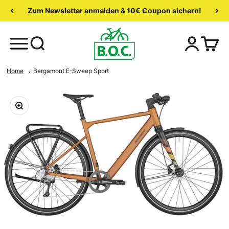
Zum Newsletter anmelden & 10€ Coupon sichern!
Home
Bergamont E-Sweep Sport