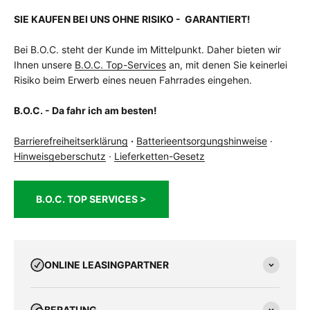
Sattel
Syncros Tofino 2.5
SIE KAUFEN BEI UNS OHNE RISIKO - GARANTIERT!
Sattelstütze
Syncros
Schalthebel
Shimano Claris, SL-R2000, 1x8-fach,
Bei B.O.C. steht der Kunde im Mittelpunkt. Daher bieten wir
Rapidfire Plus
Ihnen unsere
B.O.C. Top-Services
an, mit denen Sie keinerlei
Schaltung
Shimano Claris
Risiko beim Erwerb eines neuen Fahrrades eingehen.
Schaltungstyp
Kettenschaltung
Schaltwerk
Shimano Claris, RD-R2000, long cage
B.O.C. - Da fahr ich am besten!
Schutzblech
Ja
vorhanden
Barrierefreiheitserklärung
·
Batterieentsorgungshinweise
·
Speichen
Edelstahl, schwarz
Hinweisgeberschutz
·
Lieferketten-Gesetz
Ständer
Atran
Steuersatz
Acros, A-Headset, semi-integriert, 1.5
Vorbau
Satori Viper, - +/7 Grad
B.O.C. TOP SERVICES >
weitere
Herrmans H-Trace Mini, LED
Beleuchtung
zulässiges
130 kg
Gesamtgewicht
ONLINE LEASINGPARTNER
Kg
BERATUNG