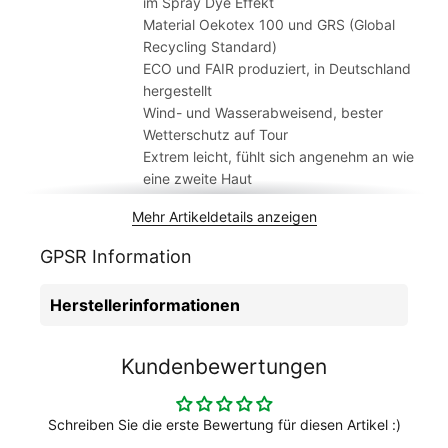
im Spray Dye Effekt
treuen Begleiter, den Racer in jeder Trikottasche
Material Oekotex 100 und GRS (Global
transportieren können.
Recycling Standard)
ECO und FAIR produziert, in Deutschland
hergestellt
Wind- und Wasserabweisend, bester
Wetterschutz auf Tour
Extrem leicht, fühlt sich angenehm an wie
eine zweite Haut
Sehr kleines Packmaß, Jacke passt in jede
Mehr Artikeldetails anzeigen
Trikottasche
Großes Biehler Logo auf dem Rücken, mit
GPSR Information
3D-Brand-Logos
Made in Germany für noch mehr
Herstellerinformationen
Nachhaltigkeit
Klimafreundlich schon bei 30 Grad
waschbar
Kundenbewertungen
Material
100% Polyamid
Altersgruppe
Erwachsene
Artikelmarke
Biehler
Schreiben Sie die erste Bewertung für diesen Artikel :)
Einsatzbereich
Rennrad, Gravel, Cross