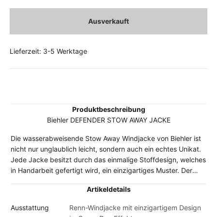
Ausverkauft
Lieferzeit: 3-5 Werktage
Produktbeschreibung
Biehler DEFENDER STOW AWAY JACKE
Die wasserabweisende Stow Away Windjacke von Biehler ist
nicht nur unglaublich leicht, sondern auch ein echtes Unikat.
Jede Jacke besitzt durch das einmalige Stoffdesign, welches
in Handarbeit gefertigt wird, ein einzigartiges Muster. Der
Spray Dye Effekt sichert die Exklusivität jeder einzelnen
Artikeldetails
Jacke. Diese Jacke wird man kein zweites Mal auf dieser
Welt finden. Das kleine Packmaß und das federleichte
Ausstattung
Renn-Windjacke mit einzigartigem Design
Gewicht (58g M, Herren) machen diese Jacke zu einem