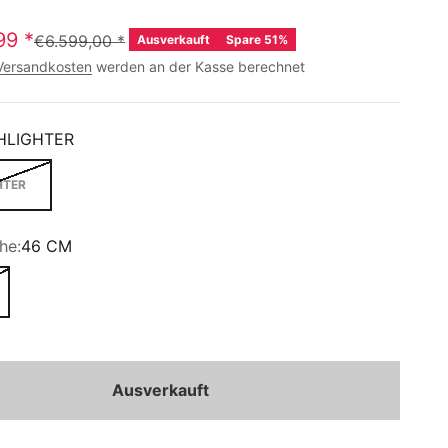
99
*
€6.599,00
*
Ausverkauft
Spare 51%
Versandkosten
werden an der Kasse berechnet
HLIGHTER
HTER
he:
46 CM
Ausverkauft