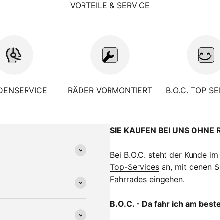
xxis Rekon, 29 x 2.6 Zoll, EXO, tubeless ready
VORTEILE & SERVICE
xxis Minion DHF, 29 x 2.6 Zoll, EXO, tubeless ready
bric Scoop Shallow Sport, steel rails
nnondale DownLow Dropper, internal routing, 31.6, 125mm
imano SLX, 12-speed
imano Deore XT
ttenschaltung
himano XT
DENSERVICE
RÄDER VORMONTIERT
B.O.C. TOP S
a
 Swiss Champion
ros integrated sealed bearing, tapered
SIE KAUFEN BEI UNS OHNE 
nnondale 2, 6061 Alloy, 35mm, 0 Grad
8 kg
Bei B.O.C. steht der Kunde im
Top-Services
an, mit denen Si
Fahrrades eingehen.
B.O.C. - Da fahr ich am best