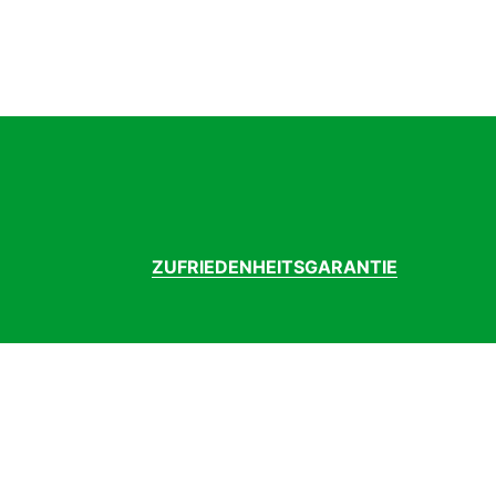
Federweg hinten
1
Federweg vorne
1
Gabel
Ro
Gepäckträger vorhanden
J
Geschlecht
He
Griffe
Fa
Kassette
Sh
Kette
Sh
Kurbelgarnitur
FS
Laufradgröße
29
ZUFRIEDENHEITSGARANTIE
Lenker
Ca
Modelljahr
2
Motor
Bo
Motormarke
B
Motorposition
Mi
Motortyp
bi
Rahmenform
D
Rahmenmaterial
C