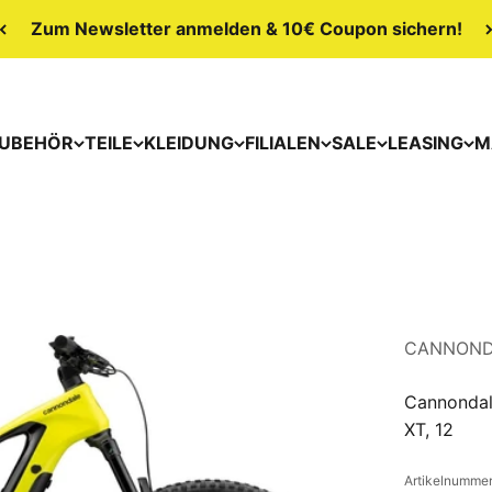
Zum Newsletter anmelden & 10€ Coupon sichern!
UBEHÖR
TEILE
KLEIDUNG
FILIALEN
SALE
LEASING
M
CANNOND
Cannondal
XT, 12
Artikelnumme