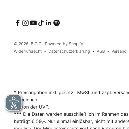
© 2026, B.O.C.. Powered by Shopify
Widerrufsrecht
Datenschutzerklärung
AGB
Versand
*
Preisangaben inkl. gesetzl. MwSt. und zzgl.
Versan
abweichen.
**
Von der UVP.
***
Die Daten werden ausschließlich im Rahmen des 
beträgt € 59,-. Nur einmal einlösbar, nicht mit and
möglich. Der Mindesteinkaufswert nach Retouren betr