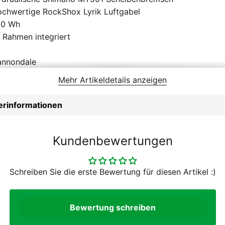
chwertige RockShox Lyrik Luftgabel
50 Wh
 Rahmen integriert
annondale
ne zusätzliche Ausstattung
Mehr Artikeldetails anzeigen
osch PowerTube 750Wh
rrenfahrrad
lerinformationen
in
) Maxxis Minion DHF, 29 x 2.6 Zoll, EXO, tubeless ready / (
ady
Kundenbewertungen
imano MT501 hydraulic disc
imano MT501 hydraulic disc
Schreiben Sie die erste Bewertung für diesen Artikel :)
ckShox Deluxe Select+, DebonAir, 2-Pos
ekkingräder
e-installed light cable
Bewertung schreiben
a