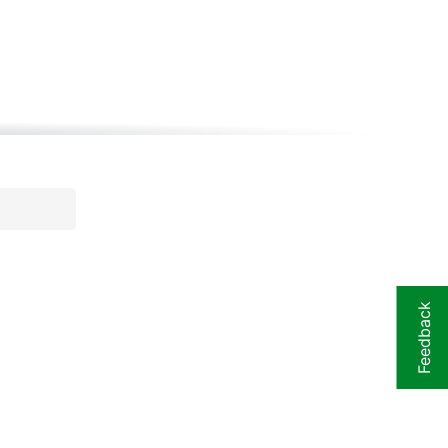
R) Maxxis Rekon, 29 x 2.6 Zoll, EXO, tubeless
Feedback