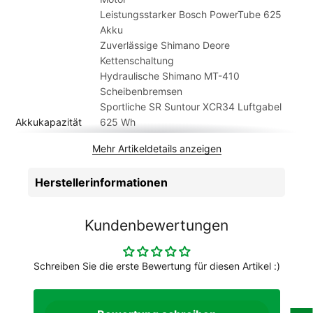
worden sind. In Einzelfällen ist es möglich, dass das gelieferte
Leistungsstarker Bosch PowerTube 625
Fahrrad von den Abbildungen im Shop abweicht.
Akku
Zuverlässige Shimano Deore
Kettenschaltung
Hydraulische Shimano MT-410
Scheibenbremsen
Sportliche SR Suntour XCR34 Luftgabel
Akkukapazität
625 Wh
Anzahl Gänge
10
Mehr Artikeldetails anzeigen
Artikelmarke
Centurion
Batterie
Bosch PowerTube 625 Wh
Herstellerinformationen
Beleuchtung
LEZYNE Mini STVZO E65
Bremsen
SHIMANO BR-MT410
Bremshebel
Shimano BL-MT401
Kundenbewertungen
Dämpfer
SR Suntour Edge LOR8
Federweg hinten
100 mm
Federweg vorne
100 mm
Schreiben Sie die erste Bewertung für diesen Artikel :)
Felgen
PROCRAFT Altitude MD27
Gabel
SR Suntour XCR34 AIR BOOST LOR
Gepäckträger
Centurion Racktime E-MTB