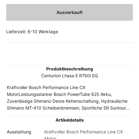
Ausverkauft
Lieferzeit: 6-10 Werktage
Produktbeschreibung
Centurion Lhasa E R760i EQ
Kraftvoller Bosch Performance Line CX
MotorLeistungsstarker Bosch PowerTube 625 Akku,
Zuverlässige Shimano Deore Kettenschaltung, Hydraulische
Shimano MT-410 Scheibenbremsen, Sportliche SR Suntour
XCR34 Luftgabel. Hinweis: Durch die Lieferengpässe bei den
Artikeldetails
Fahrradherstellern kann es sein, dass vereinzelt
Komponenten der abgebildeten Original-Ausstattung durch
Ausstattung
Kraftvoller Bosch Performance Line CX
gleichwertige oder sogar höherwertige Bauteile ersetzt
Motor