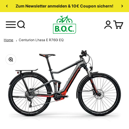
Zum Newsletter anmelden & 10€ Coupon sichern!
Home
Centurion Lhasa E R760i EQ