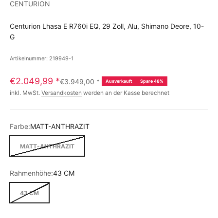
CENTURION
Centurion Lhasa E R760i EQ, 29 Zoll, Alu, Shimano Deore, 10-
G
Artikelnummer: 219949-1
€2.049,99
*
€3.949,00
*
Ausverkauft
Spare 48%
inkl. MwSt.
Versandkosten
werden an der Kasse berechnet
Farbe:
MATT-ANTHRAZIT
MATT-ANTHRAZIT
Rahmenhöhe:
43 CM
43 CM