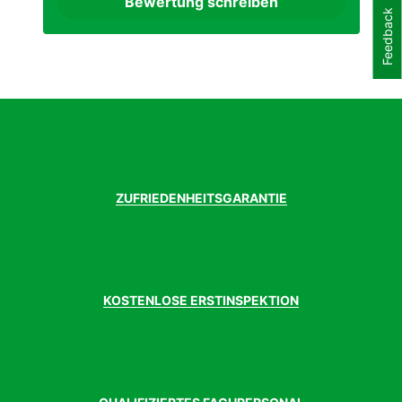
Bewertung schreiben
Gewicht Kg. ca.
25 kg
Feedback
Griffe
PROCRAFT Sport Pro
Hinterradnabe
Shimano HB-MT400-B
Kassette
Shimano Deore
Kette
KMC X10e EPT
Kurbelgarnitur
PROCRAFT Pro 36T[27.5"], 34T[29"]
Laufradgröße
29 Zoll
Lenker
PROCRAFT Riser Pro
Modelljahr
2024
Motor
Bosch Performance Line CX
ZUFRIEDENHEITSGARANTIE
Motormarke
Bosch
Pedale
VP-993
Rahmen
Lhasa R intube
Rahmenform
Diamant
Rahmenmaterial
Aluminium
KOSTENLOSE ERSTINSPEKTION
Reifen hinten
SCHWALBE Smart Sam 29x2.25"
Reifen vorne
Schwalbe Smart Sam 29x2.25"
Sattel
PROCRAFT Race
Sattelstütze
PROCRAFT Pro II
Schalthebel
Shimano Deore