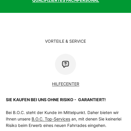
QUALIFIZIERTES FACHPERSONAL
Schaltung
Shimano Deore
Schaltwerk
Shimano Deore
Schutzblech
Tubus Wingee 62
Speichen
PROCRAFT stainless 2.0
Ständer
PROCRAFT Edge FS
Steuersatz
NO.55R/57B
Vorbau
PROCRAFT Comp II
VORTEILE & SERVICE
Vorderradnabe
SHIMANO FH-MT400-B
weitere
TRELOCK LS 611 Duo Flat
Beleuchtung
zulässiges
150 kg
Gesamtgewicht
Kg
HILFECENTER
SIE KAUFEN BEI UNS OHNE RISIKO - GARANTIERT!
Bei B.O.C. steht der Kunde im Mittelpunkt. Daher bieten wir
Ihnen unsere
B.O.C. Top-Services
an, mit denen Sie keinerlei
Risiko beim Erwerb eines neuen Fahrrades eingehen.