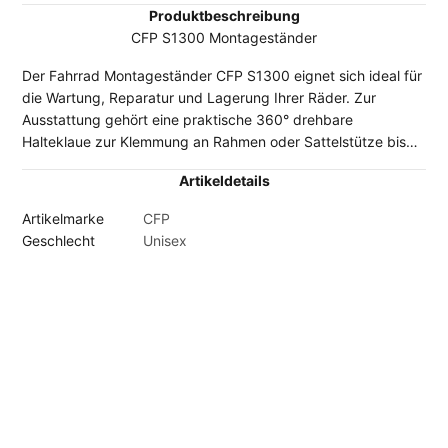
Produktbeschreibung
CFP S1300 Montageständer
Der Fahrrad Montageständer CFP S1300 eignet sich ideal für
die Wartung, Reparatur und Lagerung Ihrer Räder. Zur
Ausstattung gehört eine praktische 360° drehbare
Halteklaue zur Klemmung an Rahmen oder Sattelstütze bis
50 mm Durchmesser. Der Fahrrad Montageständer ist
Artikeldetails
außerdem verstellbar in Höhe und Länge, bei einer maximal
nutzbaren Höhe von 142 cm. Eine nützliche Ablageschale ist
Artikelmarke
CFP
bei diesem praktischen Fahrrad-Montageständer ebenfalls
Geschlecht
Unisex
enthalten.