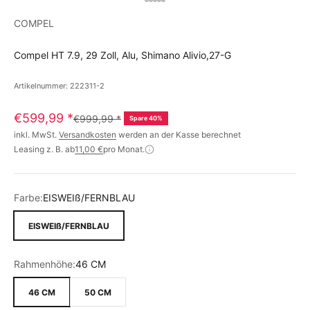
COMPEL
Compel HT 7.9, 29 Zoll, Alu, Shimano Alivio,27-G
Artikelnummer: 222311-2
€599,99
*
€999,99
*
Spare 40%
inkl. MwSt.
Versandkosten
werden an der Kasse berechnet
Leasing z. B. ab
11,00 €
pro Monat.
Farbe:
EISWEIß/FERNBLAU
EISWEIß/FERNBLAU
Rahmenhöhe:
46 CM
46 CM
50 CM