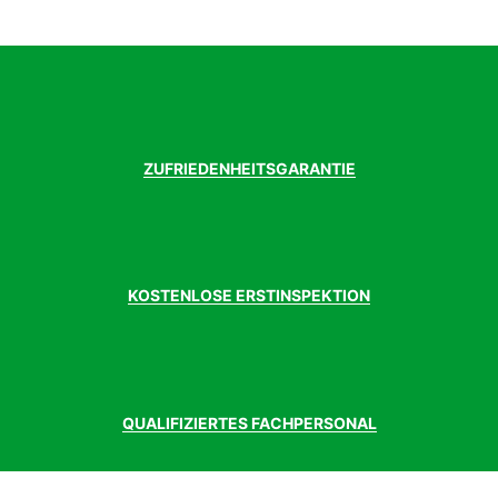
Modelljahr
2023
Pedale
Aluminium
Rahmenform
Diamant
Rahmenmaterial
Aluminium
Reifen hinten
Schwalbe Smart Sam 29"x2.25"
Reifen vorne
Schwalbe Smart Sam 29"x2.25"
Sattel
Meghna MTB Sattel
ZUFRIEDENHEITSGARANTIE
Sattelstütze
Aluminium 30.9x350mm
Schalthebel
Shimano Acera SL-M3000
Schaltung
Shimano Deore
Schaltungstyp
Kettenschaltung
Schaltwerk
Shimano Deore RD-M591
KOSTENLOSE ERSTINSPEKTION
Speichen
Schwarz
Steuersatz
FSA No. 28/10
Umwerfer
Shimano Acera FD-M3000
Vorbau
Aluminium 75mm, 10°
Vorderradnabe
Shimano FH-TX505
QUALIFIZIERTES FACHPERSONAL
zulässiges
125 kg
Gesamtgewicht
Kg