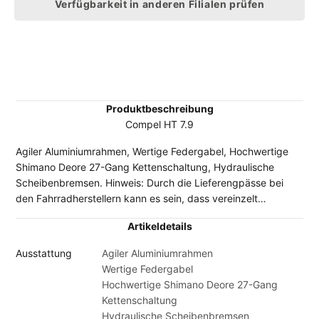
Verfügbarkeit in anderen Filialen prüfen
Produktbeschreibung
Compel HT 7.9
Agiler Aluminiumrahmen, Wertige Federgabel, Hochwertige
Shimano Deore 27-Gang Kettenschaltung, Hydraulische
Scheibenbremsen. Hinweis: Durch die Lieferengpässe bei
den Fahrradherstellern kann es sein, dass vereinzelt
Komponenten der abgebildeten Original-Ausstattung durch
Artikeldetails
gleichwertige oder sogar höherwertige Bauteile ersetzt
worden sind. In Einzelfällen ist es möglich, dass das gelieferte
Ausstattung
Agiler Aluminiumrahmen
Fahrrad von den Abbildungen im Shop abweicht.
Wertige Federgabel
Hochwertige Shimano Deore 27-Gang
Kettenschaltung
Hydraulische Scheibenbremsen