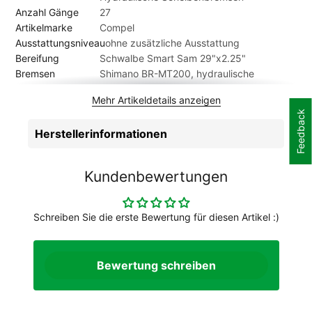
Anzahl Gänge
27
Artikelmarke
Compel
Ausstattungsniveau
ohne zusätzliche Ausstattung
Bereifung
Schwalbe Smart Sam 29"x2.25"
Bremsen
Shimano BR-MT200, hydraulische
Scheibenbremsen
Mehr Artikeldetails anzeigen
Bremshebel
Shimano BL-MT200
Feedback
Federweg vorne
100 mm
Herstellerinformationen
Felgen
Aluminium, 32 Loch
Gabel
SR Suntour SF15-XCM
Geschlecht
Herren
Kundenbewertungen
Gewicht Kg. ca.
15 kg
Griffe
MTB Griffe
Hinterradnabe
Shimano HB-TX505
Schreiben Sie die erste Bewertung für diesen Artikel :)
Innenlager
Shimano
Kassette
Shimano CS-HG201, 11-36 Zähne
Kette
KMC Z-99
Bewertung schreiben
Kurbelgarnitur
Shimano FC-MT300
Laufradgröße
29 Zoll
Lenker
Leadtec Aluminium 720mm