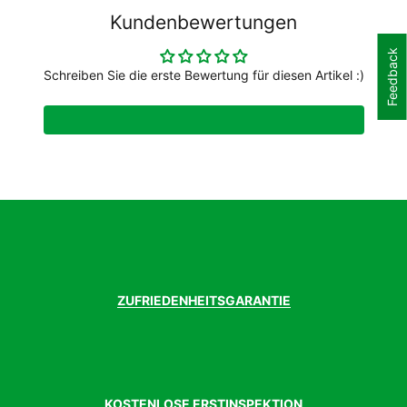
Seiteneinsätze: 87% Polyester (recycelt)
Kundenbewertungen
13% Elasthan
Feedback
Altersgruppe
Erwachsene
Artikelmarke
Schreiben Sie die erste Bewertung für diesen Artikel :)
Craft
Ausfuehrung
Kurzarm
Einsatzbereich
Rennrad, Gravel, Cross
Geschlecht
Damen
Gewicht Gr. ca.
160g
Modelljahr
2025
Passform
Fällt Kleiner aus
Schnitt
Tight Fit
ZUFRIEDENHEITSGARANTIE
KOSTENLOSE ERSTINSPEKTION