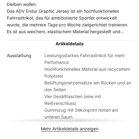
bleiben wollen.
Das ADV Endur Graphic Jersey ist ein hochfunktionelles
Fahrradtrikot, das für ambitionierte Sportler entwickelt
wurde, die mehrere Tage pro Woche zielgerichtet trainieren.
Es ist aus weichem, elastischem Material hergestellt und
zeichnet sich durch einen hervorragenden
Artikeldetails
Feuchtigkeitstransport bei intensiven Fahrten aus. Mesh-
Einsätze verbessern die Belüftung und Kühlung, während ein
Ausstattung
Leistungsstarkes Fahrradtrikot für mehr
Silikonprint am hinteren Saum dafür sorgt, dass das Trikot
Perfomance
nicht verrutscht. Zusätzlich geben vier Taschen an der
Hochfunktionelles Material aus recyceltem
Rückseite Platz für Smartphone und Co.
Polyester
Belüftungsnetzeinsätze am Rücken und an
den Seiten
Vier Gesäßtaschen (eine mit
Reißverschluss)
Gummizug mit Silikonprint hinten am
unteren Saum
Eng anliegende Passform
Mehr Artikeldetails anzeigen
Material
Hauptstoff: 86% Polyester (recycelt) 14%
Elasthan