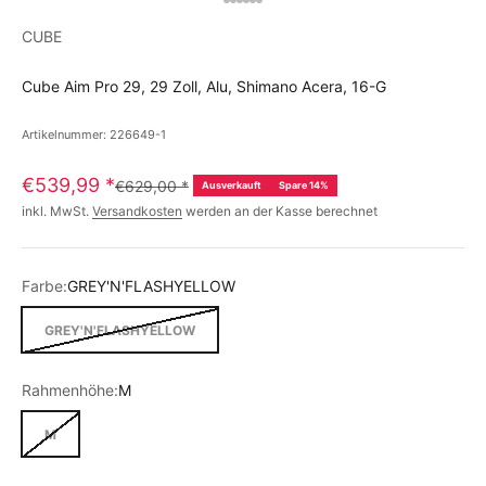
CUBE
Cube Aim Pro 29, 29 Zoll, Alu, Shimano Acera, 16-G
Artikelnummer: 226649-1
€539,99
*
€629,00
*
Ausverkauft
Spare 14%
inkl. MwSt.
Versandkosten
werden an der Kasse berechnet
Farbe:
GREY'N'FLASHYELLOW
GREY'N'FLASHYELLOW
Rahmenhöhe:
M
M