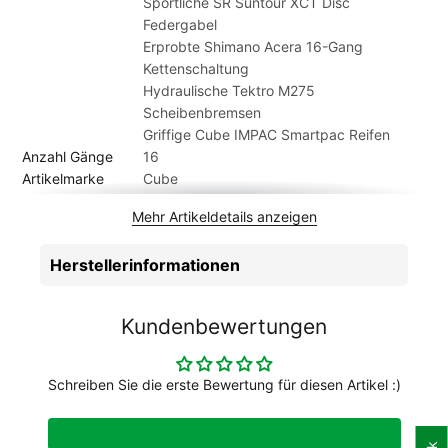
Sportliche SR Suntour XCT Disc
es möglich, dass das gelieferte Fahrrad von den Abbildungen
Federgabel
im Shop abweicht.
Erprobte Shimano Acera 16-Gang
Kettenschaltung
Hydraulische Tektro M275
Scheibenbremsen
Griffige Cube IMPAC Smartpac Reifen
Anzahl Gänge
16
Artikelmarke
Cube
Ausstattungsniveau
ohne zusätzliche Ausstattung
Mehr Artikeldetails anzeigen
Bereifung
CUBE IMPAC Smartpac, 2.25
Bremsen
Tektro HD-M275 / TKD-150, Hydr. Disc
Herstellerinformationen
Brake 160/160
Federweg vorne
100 mm
Felge hinten
CUBE ZX20, 32H, Disc
Kundenbewertungen
Felge vorne
CUBE ZX20, 32H, Disc
Gabel
SR Suntour XCT Disc, 100mm
Geschlecht
Herren
Schreiben Sie die erste Bewertung für diesen Artikel :)
Gewicht Kg. ca.
15 kg
Griffe
ACID React
Hinterradnabe
CUBE Alloy Light, QR, 6-Bolt