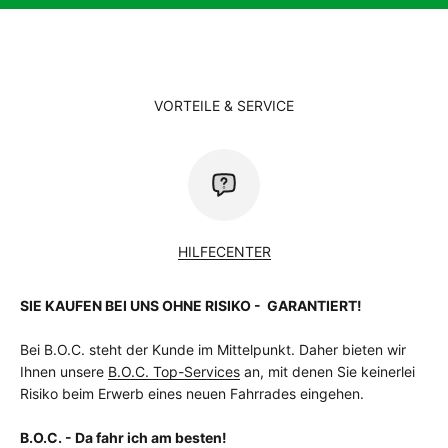
Vorbau
CUBE Performance Stem, 31.8mm
Vorderradnabe
CUBE Alloy Light, QR, 6-Bolt
zulässiges
115 kg
Gesamtgewicht
Kg
VORTEILE & SERVICE
HILFECENTER
SIE KAUFEN BEI UNS OHNE RISIKO - GARANTIERT!
Bei B.O.C. steht der Kunde im Mittelpunkt. Daher bieten wir
Ihnen unsere
B.O.C. Top-Services
an, mit denen Sie keinerlei
Risiko beim Erwerb eines neuen Fahrrades eingehen.
B.O.C. - Da fahr ich am besten!