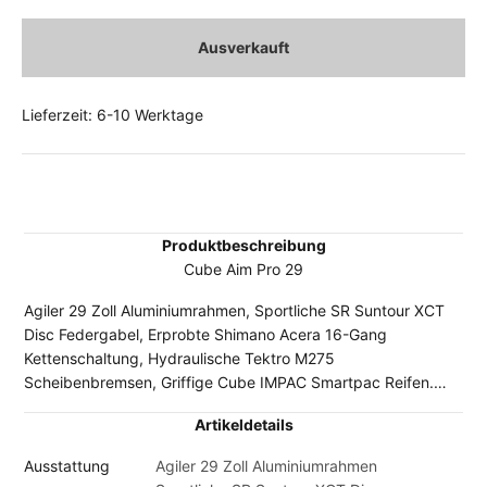
Ausverkauft
Lieferzeit: 6-10 Werktage
Produktbeschreibung
Cube Aim Pro 29
Agiler 29 Zoll Aluminiumrahmen, Sportliche SR Suntour XCT
Disc Federgabel, Erprobte Shimano Acera 16-Gang
Kettenschaltung, Hydraulische Tektro M275
Scheibenbremsen, Griffige Cube IMPAC Smartpac Reifen.
Hinweis: Durch die Lieferengpässe bei den Fahrradherstellern
Artikeldetails
kann es sein, dass vereinzelt Komponenten der abgebildeten
Original-Ausstattung durch gleichwertige oder sogar
Ausstattung
Agiler 29 Zoll Aluminiumrahmen
höherwertige Bauteile ersetzt worden sind. In Einzelfällen ist