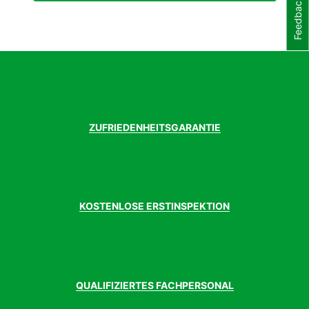
Feedback
Innenlager
Feimin FP-B902N, 73mm BSA
Kassette
Shimano CS-HG31, 11-34T
Kette
KMC Z8.3
Kurbelgarnitur
Shimano FC-M315, 36x22T, 170mm
Laufradgröße
29 Zoll
Lenker
CUBE Rise Trail Bar, 680mm
Modelljahr
2023
Pedale
CUBE PP MTB
ZUFRIEDENHEITSGARANTIE
Rahmen
Aluminium Lite, AMF, Double Butted
Rahmenform
Diamant
Rahmenmaterial
Aluminium
Sattel
Natural Fit Venec Lite
Sattelstütze
CUBE Performance Post, 27.2mm
KOSTENLOSE ERSTINSPEKTION
Schalthebel
Shimano SL-M315, Rapidfire-Plus
Schaltung
Shimano Acera
Schaltungstyp
Kettenschaltung
Schaltwerk
Shimano RD-M3020, 8-Speed
Steuersatz
CUBE FPH868, Semi-Integrated
Umwerfer
Shimano FD-M315, Top Swing, 31.8mm
QUALIFIZIERTES FACHPERSONAL
Clamp