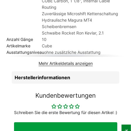
CUBE Carbon, 1 1/8", Internal Cable
vorne und hinten versprechen ein präzises Steuerverhalten
Routing
und effiziente Kraftübertragung. Natürlich haben wir auch an
Zuverlässige Microshift Kettenschaltung
den Fahrkomfort gedacht und die Kettenstreben schlank
Hydraulische Magura MT4
gestaltet. Sämtliche Kabelzüge verlaufen im Inneren, damit
Scheibenbremsen
sind Langlebigkeit und dauerhaft präzise Gangwechsel
Schwalbe Rocket Ron Kevlar, 2.1
gesichert. Was übrigens auch die Eltern freuen wird, denn
Anzahl Gänge
10
weniger Wartungsaufwand heißt: mehr Zeit zum Anfeuern!
Artikelmarke
Cube
Ausstattungsniveau
ohne zusätzliche Ausstattung
Bereifung
Schwalbe Rocket Ron Kevlar, 2.1
Mehr Artikeldetails anzeigen
Bremsen
Magura MT4, Flat Mount, Hydr. Disc Brake
(140/140)
Herstellerinformationen
Dämpfer
0
Gabel
CUBE Carbon, 1 1/8", Internal Cable
Routing
Kundenbewertungen
Geschlecht
Unisex
Gewicht Kg. ca.
7 kg
Griffe
Natural Fit Kids 19.0
Schreiben Sie die erste Bewertung für diesen Artikel :)
Kassette
Sunrace, 11-36T
Kette
KMC X10
Kurbelgarnitur
AR CUBE SL DMA 30T, 130mm