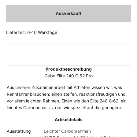
Ausverkauft
Lieferzeit: 6-10 Werktage
Produktbeschreibung
Cube Elite 240 C:62 Pro
Aus unserer Zusammenarbeit mit Athleten wissen wir, was
Rennfahrer brauchen: einen steifen, reaktionsfreudigen und
vor allem leichten Rahmen. Einen wie den Elite 240 C:62, ein
leichtes Carbonchassis, das wir speziell auf die geringere
Körpergröße junger Racer abgestimmt haben. Hier zielt jedes
Artikeldetails
kleinste Detail auf wenig Gewicht ab, und das ohne Abstriche
in Sachen Stabilität oder Steifigkeit. Das konifizierte
Ausstattung
Leichter Carbonrahmen
Steuerrohr, die Vollcarbongabel und die 12 mm Steckachsen