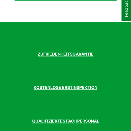
Feedback
Laufräder
Newmen Evolution X.A.25, 24/24 Spokes,
Tubeless Ready
Laufradgröße
24 Zoll
Lenker
AR CUBE Aluminium, 580mm, 25.4
Modelljahr
2025
Rahmen
C:62 Monocoque Advanced Twin Mold
Technology
Rahmenform
Kid
ZUFRIEDENHEITSGARANTIE
Rahmenmaterial
Aluminium
Sattel
Cube Kid
Sattelstütze
CUBE Prolight, 27.2mm
Schalthebel
Microshift Advent X SL-M9605
Schaltung
Microshift Advent X
KOSTENLOSE ERSTINSPEKTION
Schaltwerk
Microshift Advent X, RD-M6205AM, 10-
Speed
Steuersatz
Acros AzX/AiX, block lock, 1 1/8"
Vorbau
AR CUBE Aluminium Lite
zulässiges
80 kg
Gesamtgewicht
QUALIFIZIERTES FACHPERSONAL
Kg