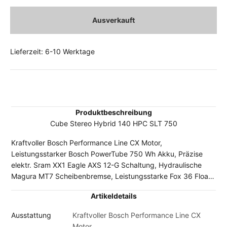
Ausverkauft
Lieferzeit: 6-10 Werktage
Produktbeschreibung
Cube Stereo Hybrid 140 HPC SLT 750
Kraftvoller Bosch Performance Line CX Motor,
Leistungsstarker Bosch PowerTube 750 Wh Akku, Präzise
elektr. Sram XX1 Eagle AXS 12-G Schaltung, Hydraulische
Magura MT7 Scheibenbremse, Leistungsstarke Fox 36 Float
Factory Federgabel. Hinweis: Durch die Lieferengpässe bei
Artikeldetails
den Fahrradherstellern kann es sein, dass vereinzelt
Komponenten der abgebildeten Original-Ausstattung durch
Ausstattung
Kraftvoller Bosch Performance Line CX
gleichwertige oder sogar höherwertige Bauteile ersetzt
Motor