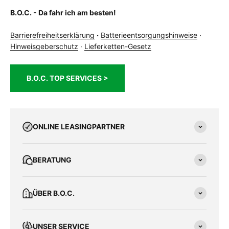
Vorbau
CUBE Performance Stem E-MTB, 31.8mm
B.O.C. - Da fahr ich am besten!
zulässiges
135 kg
Gesamtgewicht
Barrierefreiheitserklärung
·
Batterieentsorgungshinweise
·
Kg
Hinweisgeberschutz
·
Lieferketten-Gesetz
B.O.C. TOP SERVICES >
ONLINE LEASINGPARTNER
BERATUNG
ÜBER B.O.C.
UNSER SERVICE