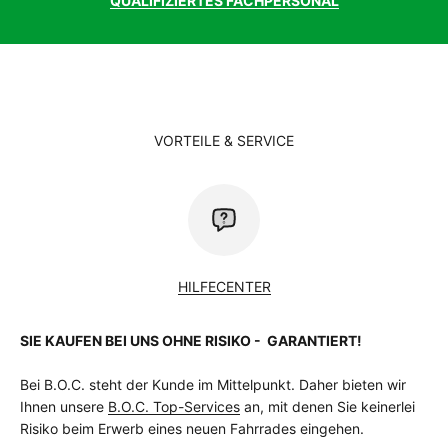
QUALIFIZIERTES FACHPERSONAL
Modelljahr
2023
Motor
Bosch Performance Line CX
Motormarke
Bosch
Rahmen
C:62® Monocoque Advanced Twin Mold
Rahmenform
Diamant
RahmenformFinder
Unisex
Rahmenmaterial
Carbon
VORTEILE & SERVICE
Reifen hinten
Schwalbe Big Betty, Super Trail, Addix
Soft, Kevlar, 2.4
Reifen vorne
Schwalbe Magic Mary, Super Trail, Addix
Soft, Kevlar, 2.4
Sattel
Natural Fit Venec
Sattelstütze
Fox Transfer Factory 31.6mm, Kashima
HILFECENTER
Coated
Schalthebel
Sram Eagle AXS™ Controller
Schaltung
Sram XX1 Eagle AXS
SIE KAUFEN BEI UNS OHNE RISIKO - GARANTIERT!
Schaltwerk
Sram XX1 Eagle AXS™, 12-Speed
Schutzblech
Nein
Bei B.O.C. steht der Kunde im Mittelpunkt. Daher bieten wir
vorhanden
Ihnen unsere
B.O.C. Top-Services
an, mit denen Sie keinerlei
Steuersatz
ACROS AZF-1035, Integrated Cable,
Risiko beim Erwerb eines neuen Fahrrades eingehen.
BlockLock 120°