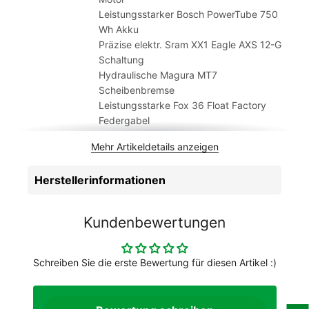
worden sind. In Einzelfällen ist es möglich, dass das gelieferte
Leistungsstarker Bosch PowerTube 750
Fahrrad von den Abbildungen im Shop abweicht.
Wh Akku
Präzise elektr. Sram XX1 Eagle AXS 12-G
Schaltung
Hydraulische Magura MT7
Scheibenbremse
Leistungsstarke Fox 36 Float Factory
Federgabel
Akkukapazität
750 Wh
Mehr Artikeldetails anzeigen
Akkumontage
Abnehmbarer Akku und am Rahmen
Anzahl Gänge
12
Herstellerinformationen
Artikelmarke
Cube
Ausstattungsniveau
ohne zusätzliche Ausstattung
Batterie
Bosch PowerTube 750
Kundenbewertungen
Bauweise
Unisex
Beleuchtungvorhanden
Nein
Bremsen
Magura MT7, Hydr. Disc Brake (203/203)
Schreiben Sie die erste Bewertung für diesen Artikel :)
Dämpfer
Fox Float X Factory, 205x60mm (27.5:
185x55mm)
Einsatzbereich
Mountainbikes