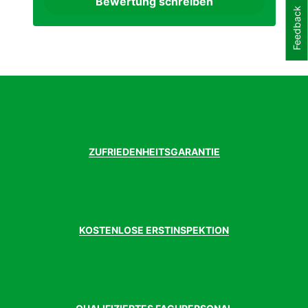
Bewertung schreiben
Federung
Ja
Feedback
vorhanden
Gabel
Fox 36 Float Factory FIT GRIP2,
15x110mm, 150mm
Gepäckträger
Nein
vorhanden
Geschlecht
Herren
Gewicht Kg. ca.
24 kg
Griffe
ACID Disrupt, Soft Compound
Kassette
Sram XG-1299 Eagle™ Rainbow, 10-52T
ZUFRIEDENHEITSGARANTIE
Kette
Sram PC-XX1 Eagle™ Rainbow
Kurbelgarnitur
e*thirteen Plus Crank, 165mm (27.5:
36T//29: 34T)
Ladegerät
Bosch 4A
Laufräder
Newmen Advanced SL A.30, 28/28
KOSTENLOSE ERSTINSPEKTION
Spokes, 15x110mm/12x148mm, Tubeless
Ready
Laufradgröße
29 Zoll
Lenker
Newmen Advanced 318.25, Carbon,
780mm