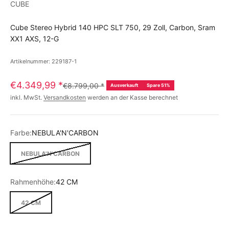
CUBE
Cube Stereo Hybrid 140 HPC SLT 750, 29 Zoll, Carbon, Sram
XX1 AXS, 12-G
Artikelnummer: 229187-1
€4.349,99
*
€8.799,00
*
Ausverkauft
Spare 51%
inkl. MwSt.
Versandkosten
werden an der Kasse berechnet
Farbe:
NEBULA'N'CARBON
NEBULA'N'CARBON
Rahmenhöhe:
42 CM
42 CM