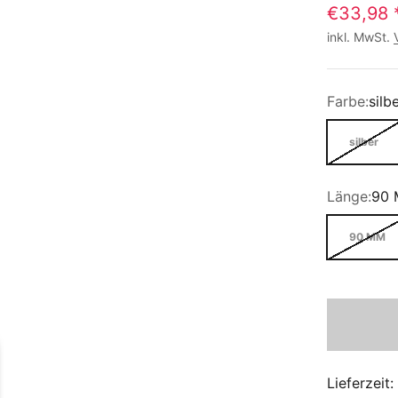
€33,98
inkl. MwSt.
Farbe:
silb
silber
Länge:
90
90 MM
Lieferzeit