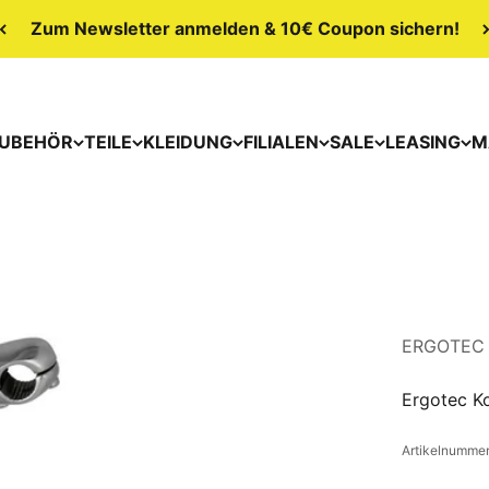
Zum Newsletter anmelden & 10€ Coupon sichern!
UBEHÖR
TEILE
KLEIDUNG
FILIALEN
SALE
LEASING
M
ERGOTEC
Ergotec K
Artikelnummer