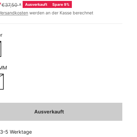
*
€37,50
*
Ausverkauft
Spare 9%
Versandkosten
werden an der Kasse berechnet
er
 MM
Ausverkauft
: 3-5 Werktage