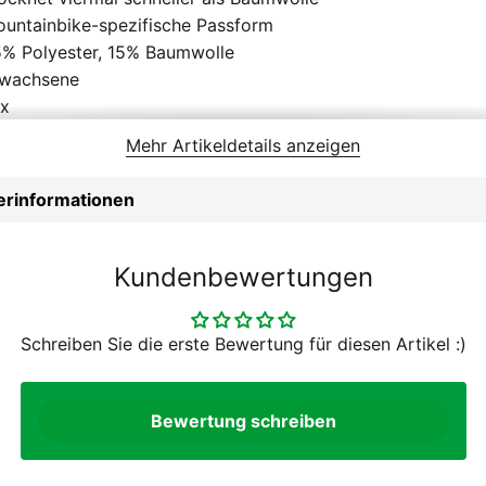
untainbike-spezifische Passform
% Polyester, 15% Baumwolle
rwachsene
ox
B, Dirt, Enduro
Mehr Artikeldetails anzeigen
rren
024
lerinformationen
llt Normal aus
gular Fit
Kundenbewertungen
Schreiben Sie die erste Bewertung für diesen Artikel :)
Bewertung schreiben