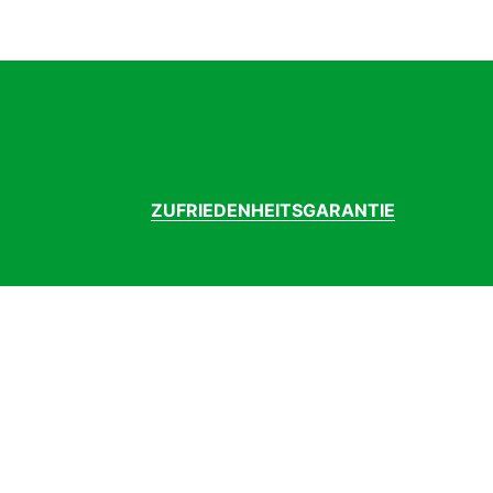
mit Ausstattung
Ne
Pedale
F
Rahmenform
D
Rahmenmaterial
Al
Reifen hinten
Ma
Reifen vorne
Ma
Sattel
Se
Sattelklemme
G
ZUFRIEDENHEITSGARANTIE
Sattelstütze
G
Schalthebel
S
Schaltung
S
Schaltungstyp
Ke
Schaltwerk
Sh
Speichen
DT
Steuersatz
Ac
Vorbau
Gh
Vorderradnabe
S