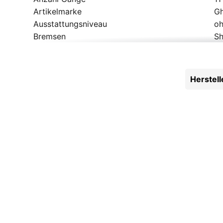
Artikelmarke
G
Ausstattungsniveau
oh
Bremsen
S
Bremshebel
S
Bremsscheibe hinten
S
Bremsscheibe vorne
S
Herstel
Federweg vorne
G
Felge hinten
WT
Felge vorne
WT
Felgen
WT
Geschlecht
He
Griffe
Fi
Hinterradnabe
S
Kassette
Sh
Kette
S
Laufradgröße
28
Lenker
Gr