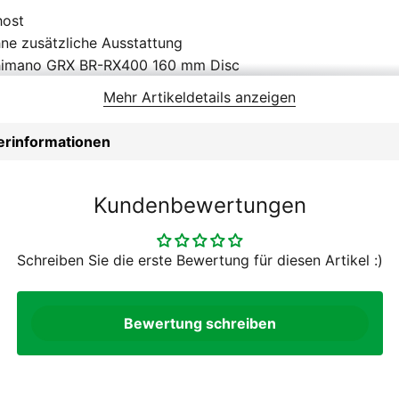
host
ne zusätzliche Ausstattung
himano GRX BR-RX400 160 mm Disc
himano GRX ST-RX600
Mehr Artikeldetails anzeigen
himano SM-RT70 160 mm
himano SM-RT70 160 mm
lerinformationen
HOST Carbon
B ST i25
B ST i25
Kundenbewertungen
B ST i25
rren
Schreiben Sie die erste Bewertung für diesen Artikel :)
zik Tempo Bondcrush
himano HB-R7070 12x100 mm
imano XT CS-M8000 11-42
Bewertung schreiben
himano CN-HG701-11
 Zoll
avel Bar RA120A 420 mm (XS) 440 mm (S) 460 mm (M) 4