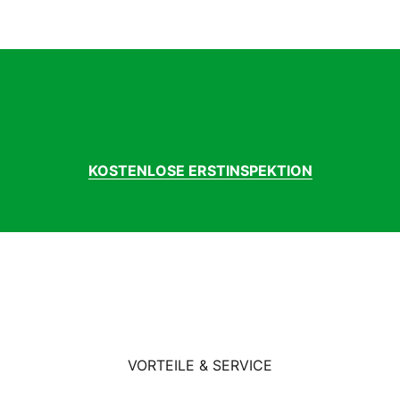
in
PD NW-91K
iamant
uminium
xxis Ravager Exo TR 40-622
xxis Ravager Exo TR 40-622
lle Royal SRX
HOST 31.8 mm
KOSTENLOSE ERSTINSPEKTION
ND 51 27.2 mm
himano GRX ST-RX600
himano GRX
ttenschaltung
imano GRX RD-RX812 11-S
 Swiss 2.0
ros
ost Dia. 31.8 mm
himano FH-R7070 12x142 mm
VORTEILE & SERVICE