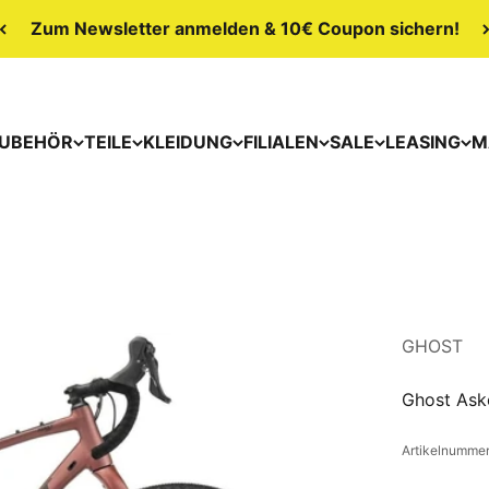
Zum Newsletter anmelden & 10€ Coupon sichern!
UBEHÖR
TEILE
KLEIDUNG
FILIALEN
SALE
LEASING
M
GHOST
Ghost Aske
Artikelnumme