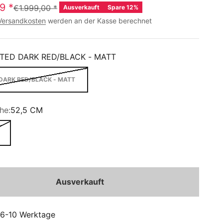
99
*
€1.999,00
*
Ausverkauft
Spare 12%
Versandkosten
werden an der Kasse berechnet
TED DARK RED/BLACK - MATT
DARK RED/BLACK - MATT
he:
52,5 CM
Ausverkauft
: 6-10 Werktage