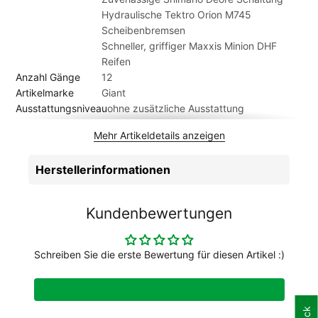
abweicht.
Hydraulische Tektro Orion M745
Scheibenbremsen
Schneller, griffiger Maxxis Minion DHF
Reifen
Anzahl Gänge
12
Artikelmarke
Giant
Ausstattungsniveau
ohne zusätzliche Ausstattung
Bereifung
Maxxis Minion DHF 29x2.5/Maxxis
Mehr Artikeldetails anzeigen
Aggressor 29x2.5
Bremsen
Tektro Orion HD-M745 (4-Kolben), 180 mm
Herstellerinformationen
Bremshebel
Tektro Orion HD-M745
Dämpfer
FOX Float DPS Performance, 185x50mm,
TrunnionMount, custom tuned
Kundenbewertungen
Extras
Tubeless Kit (Flüssigkeit, Ventile,
Reifenheber, Ventilkernentferner,
Anleitung)
Schreiben Sie die erste Bewertung für diesen Artikel :)
Felgen
GIANT AM 29, Tubeless Ready, 30 mm
Innenweite
Gabel
Marzocchi Z2, RAIL Dämpfung, 130mm
Federweg, Boost 15x110mm