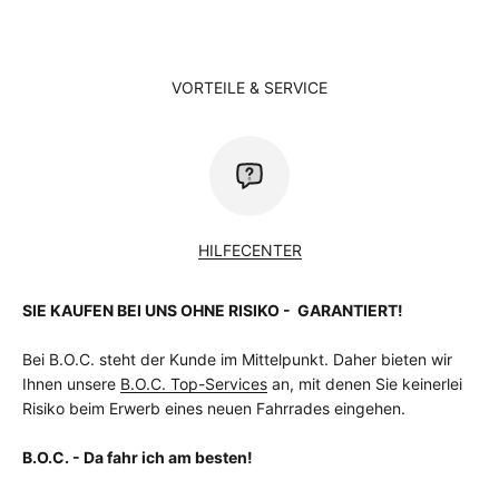
Schaltungstyp
Kettenschaltung
Schaltwerk
Shimano Deore M6100 Shadow+, 12-fach
Speichen
Sapim
Vorbau
GIANT Contact SL 35
VORTEILE & SERVICE
HILFECENTER
SIE KAUFEN BEI UNS OHNE RISIKO - GARANTIERT!
Bei B.O.C. steht der Kunde im Mittelpunkt. Daher bieten wir
Ihnen unsere
B.O.C. Top-Services
an, mit denen Sie keinerlei
Risiko beim Erwerb eines neuen Fahrrades eingehen.
B.O.C. - Da fahr ich am besten!