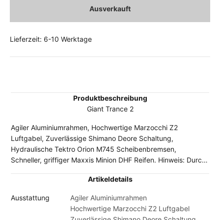
Ausverkauft
Lieferzeit: 6-10 Werktage
Produktbeschreibung
Giant Trance 2
Agiler Aluminiumrahmen, Hochwertige Marzocchi Z2
Luftgabel, Zuverlässige Shimano Deore Schaltung,
Hydraulische Tektro Orion M745 Scheibenbremsen,
Schneller, griffiger Maxxis Minion DHF Reifen. Hinweis: Durch
die Lieferengpässe bei den Fahrradherstellern kann es sein,
Artikeldetails
dass vereinzelt Komponenten der abgebildeten Original-
Ausstattung durch gleichwertige oder sogar höherwertige
Ausstattung
Agiler Aluminiumrahmen
Bauteile ersetzt worden sind. In Einzelfällen ist es möglich,
Hochwertige Marzocchi Z2 Luftgabel
dass das gelieferte Fahrrad von den Abbildungen im Shop
Zuverlässige Shimano Deore Schaltung