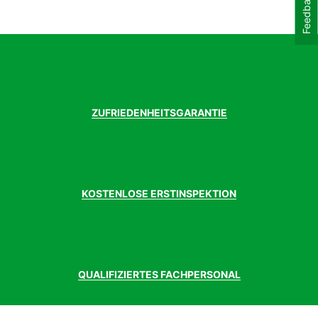
Feedback
Geschlecht
Herren
Griffe
GIANT Tactal Pro single lock-on
Innenlager
Praxis Pressfit
Kassette
Shimano Deore M6100, 10-51T
Kette
KMC X-12
Kurbelgarnitur
Praxis Cadet M24, 30T Kettenblatt, 55mm
Kettenlinie
ZUFRIEDENHEITSGARANTIE
Laufradgröße
29 Zoll
Lenker
GIANT Contact TR35, 20 mm rise
Modelljahr
2023
Pedale
nicht im Lieferumfang enthalten
Rahmen
AluxX SL Rahmen, Maestro Hinterbau
KOSTENLOSE ERSTINSPEKTION
Rahmenform
Diamant
Rahmenmaterial
Aluminium
Sattel
GIANT Romero
Sattelstütze
GIANT Contact Switch Vario Stütze 30.9
mm (S:125mm, M:150mm, L:170mm, XL:
200mm)
QUALIFIZIERTES FACHPERSONAL
Schalthebel
Shimano Deore M6100
Schaltung
Shimano Deore