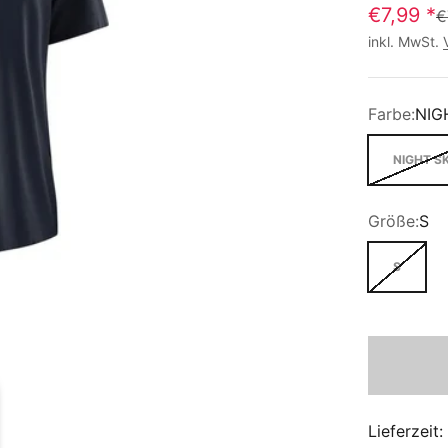
€7,99
*
€
inkl. MwSt.
Farbe:
NIG
NIGHT S
Größe:
S
S
Lieferzeit