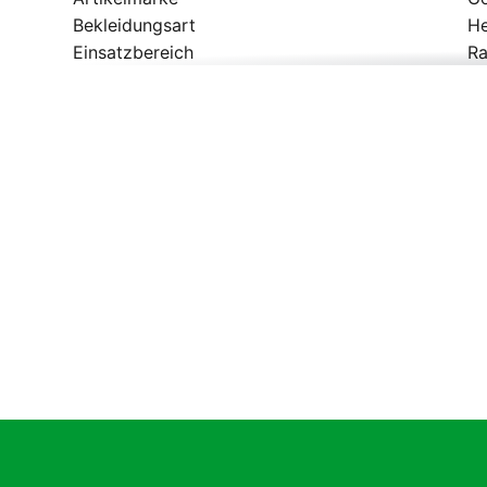
Bekleidungsart
H
Einsatzbereich
Ra
Geschlecht
He
Modelljahr
2