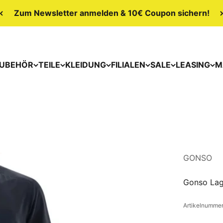
Zum Newsletter anmelden & 10€ Coupon sichern!
UBEHÖR
TEILE
KLEIDUNG
FILIALEN
SALE
LEASING
M
GONSO
Gonso Lag
Artikelnumme