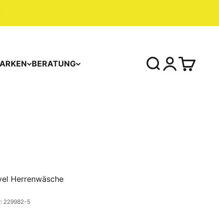
ARKEN
BERATUNG
el Herrenwäsche
r: 229982-5