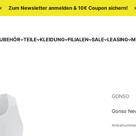
Zum Newsletter anmelden & 10€ Coupon sichern!
UBEHÖR
TEILE
KLEIDUNG
FILIALEN
SALE
LEASING
M
GONSO
Gonso Nev
Artikelnumme