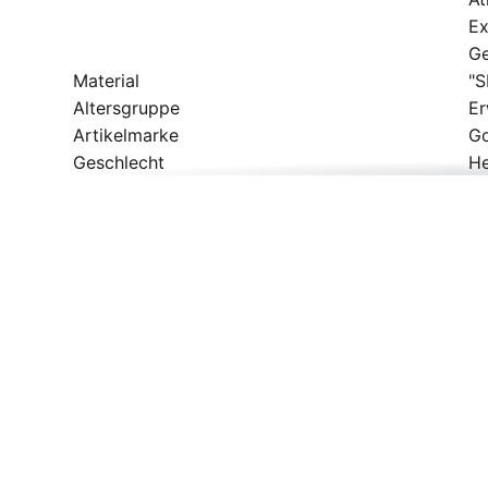
Ex
Ge
Material
"
Altersgruppe
E
Artikelmarke
G
Geschlecht
He
Modelljahr
2
Passform
En