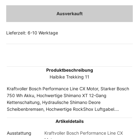
Ausverkauft
Lieferzeit: 6-10 Werktage
Produktbeschreibung
Haibike Trekking 11
Kraftvoller Bosch Performance Line CX Motor, Starker Bosch
750 Wh Akku, Hochwertige Shimano XT 12-Gang
Kettenschaltung, Hydraulische Shimano Deore
Scheibenbremsen, Hochwertige RockShox Luftgabel.
Hinweis: Durch die Lieferengpässe bei den Fahrradherstellern
Artikeldetails
kann es sein, dass vereinzelt Komponenten der abgebildeten
Original-Ausstattung durch gleichwertige oder sogar
Ausstattung
Kraftvoller Bosch Performance Line CX
höherwertige Bauteile ersetzt worden sind. In Einzelfällen ist