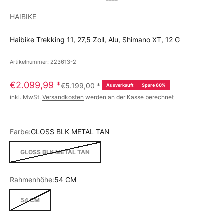
HAIBIKE
Haibike Trekking 11, 27,5 Zoll, Alu, Shimano XT, 12 G
Artikelnummer: 223613-2
€2.099,99
*
€5.199,00
*
Ausverkauft
Spare 60%
inkl. MwSt.
Versandkosten
werden an der Kasse berechnet
Farbe:
GLOSS BLK METAL TAN
GLOSS BLK METAL TAN
Rahmenhöhe:
54 CM
54 CM