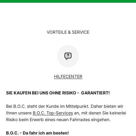
Sattelstütze
Patent, 34.9mm
Schalthebel
Shimano Deore M6100, Triggerschalter
Schaltung
Shimano Deore XT
Schaltungstyp
Kettenschaltung
Schaltwerk
Shimano Deore XT M8100 Shadow Plus,
VORTEILE & SERVICE
12-Gang
Schutzblech
Eurofender Tempo, Chromoplastik
Speichen
Sapim Leader, Schwarz
Ständer
Ursus Mooi, einstellbar
Steuersatz
A-Head Tapered
Vorbau
Haibike Components The Stem ++,
31.8mm
HILFECENTER
zulässiges
130 kg
Gesamtgewicht
SIE KAUFEN BEI UNS OHNE RISIKO - GARANTIERT!
Kg
Bei B.O.C. steht der Kunde im Mittelpunkt. Daher bieten wir
Ihnen unsere
B.O.C. Top-Services
an, mit denen Sie keinerlei
Risiko beim Erwerb eines neuen Fahrrades eingehen.
B.O.C. - Da fahr ich am besten!