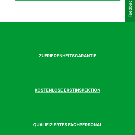
Feedback
Geschlecht
Herren
Griffe
XLC Comfort bo3
Kassette
Shimano M6100, 10-51 Zähne
Kette
Shimano CN-M6100
Kettenblatt
Aluminium, 40
Laufradgröße
27.5 Zoll
Lenker
Haibike Components TheBar ++ 740mm
Modelljahr
2023
ZUFRIEDENHEITSGARANTIE
Motor
Bosch Performance Line CX
Motormarke
Bosch
Motorposition
Mittelmotor
Motortyp
Bis 25km/h
Pedale
VP E461 Aluminium, mit Reflektor
KOSTENLOSE ERSTINSPEKTION
Rahmen
Aluminium, Steckachse M12 (1.00) x
148mm, Scheibenbremse Post Mount
Rahmenform
Diamant
Rahmenmaterial
Aluminium
Reifen hinten
Schwalbe Johnny Watts,
Reifen vorne
Schwalbe Johnny Watts,
QUALIFIZIERTES FACHPERSONAL
Sattel
Haibike Components TheSaddle