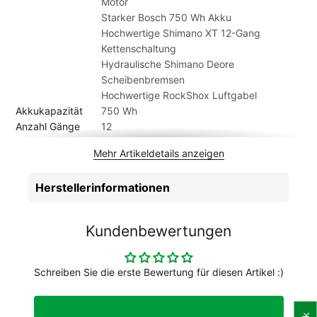
Motor
es möglich, dass das gelieferte Fahrrad von den Abbildungen
Starker Bosch 750 Wh Akku
im Shop abweicht.
Hochwertige Shimano XT 12-Gang
Kettenschaltung
Hydraulische Shimano Deore
Scheibenbremsen
Hochwertige RockShox Luftgabel
Akkukapazität
750 Wh
Anzahl Gänge
12
Artikelmarke
Haibike
Mehr Artikeldetails anzeigen
Batterie
750 Wh
Beleuchtung
Haibike Skybeamer 300, 100 lux / AXA
Herstellerinformationen
Juno Ebike
Bereifung
Schwalbe Johnny Watts,
Bremsen
Shimano Deore M6120, Aluminium, 203mm
Kundenbewertungen
/ 180mm
Bremshebel
Shimano Deore M6100, Aluminium
Dynamo
über Systembatterie
Schreiben Sie die erste Bewertung für diesen Artikel :)
Gabel
RockShox Recon Silver, Luft,
Gepäckträger
StandWell Systemgepäckträger, XLC
Carrymore