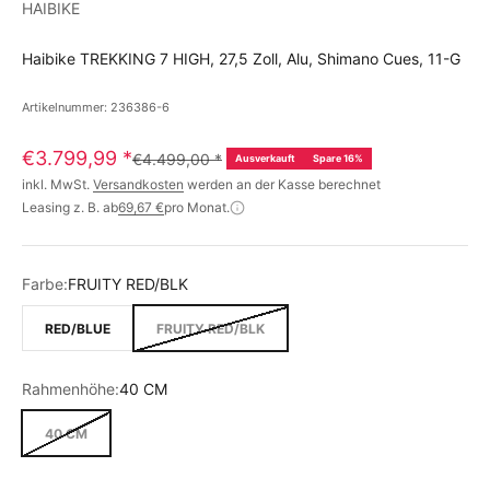
HAIBIKE
Haibike TREKKING 7 HIGH, 27,5 Zoll, Alu, Shimano Cues, 11-G
Artikelnummer: 236386-6
€3.799,99
*
€4.499,00
*
Ausverkauft
Spare 16%
inkl. MwSt.
Versandkosten
werden an der Kasse berechnet
Leasing z. B. ab
69,67 €
pro Monat.
Farbe:
FRUITY RED/BLK
RED/BLUE
FRUITY RED/BLK
Rahmenhöhe:
40 CM
40 CM