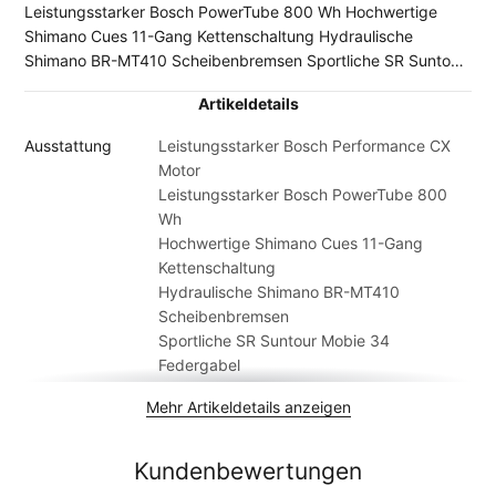
Leistungsstarker Bosch PowerTube 800 Wh Hochwertige
Shimano Cues 11-Gang Kettenschaltung Hydraulische
Shimano BR-MT410 Scheibenbremsen Sportliche SR Suntour
Mobie 34 Federgabel
Artikeldetails
Ausstattung
Leistungsstarker Bosch Performance CX
Motor
Leistungsstarker Bosch PowerTube 800
Wh
Hochwertige Shimano Cues 11-Gang
Kettenschaltung
Hydraulische Shimano BR-MT410
Scheibenbremsen
Sportliche SR Suntour Mobie 34
Federgabel
Akkukapazität
800 Wh
Mehr Artikeldetails anzeigen
Anzahl Gänge
11
Artikelmarke
Haibike
Bedieneinheit
Bosch LED Remote
Kundenbewertungen
Beleuchtung
Litemove SE-90, 90 lux