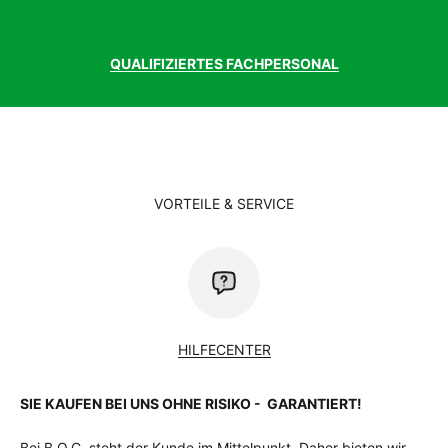
Schutzblech
Curana Apollo 70, Aluminium
Steuersatz
Cane Creek Viscoset Blocklock
zulässiges
150 kg
QUALIFIZIERTES FACHPERSONAL
Gesamtgewicht
Kg
VORTEILE & SERVICE
HILFECENTER
SIE KAUFEN BEI UNS OHNE RISIKO - GARANTIERT!
Bei B.O.C. steht der Kunde im Mittelpunkt. Daher bieten wir