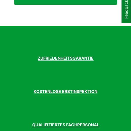
Feedback
Sattel
KTM Line Sport
Sattelstütze
KTM Line 27.2
Schalthebel
Shimano EF505-8 display
Schaltung
Shimano Tourney
Schaltwerk
Shimano Tourney RD-TX800
Schutzblech
SKS Velo 65 Mountain 27.5 Zoll
Ständer
KTM 28 Zoll adjustable
Steuersatz
Ritchey OE Zero Logic 1.1/8 Zoll
Umwerfer
Shimano Altus M313
ZUFRIEDENHEITSGARANTIE
Vorbau
KTM Line 15°
weitere
Sate Lite M4
Beleuchtung
zulässiges
136 kg
Gesamtgewicht
KOSTENLOSE ERSTINSPEKTION
Kg
QUALIFIZIERTES FACHPERSONAL