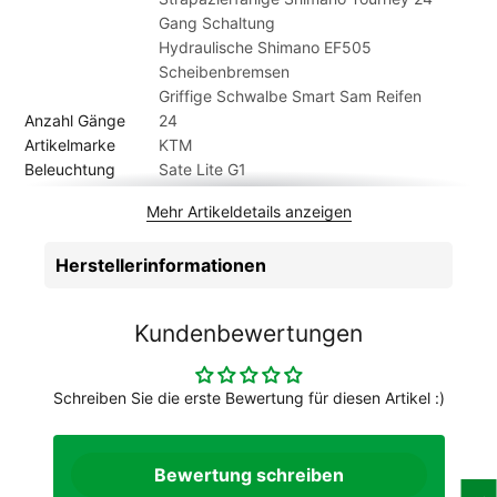
abweicht.
Gang Schaltung
Hydraulische Shimano EF505
Scheibenbremsen
Griffige Schwalbe Smart Sam Reifen
Anzahl Gänge
24
Artikelmarke
KTM
Beleuchtung
Sate Lite G1
Bereifung
Schwalbe Smart Sam K-Guard 54-584
Mehr Artikeldetails anzeigen
Bremsen
Shimano EF505 2-Piston
Gabel
Suntour NVX30 coil 29 Zoll 100mm
Herstellerinformationen
Gewicht Kg. ca.
17 kg
Griffe
KTM Line MTB
Kassette
Shimano HG200-8 / 12-32
Kundenbewertungen
Kette
KMC Z8.3
Kurbelgarnitur
Shimano FC-TY301 / 42-34-24T
Laufradgröße
27.5 Zoll
Schreiben Sie die erste Bewertung für diesen Artikel :)
Lenker
KTM Line rizer12
Pedale
KTM Line MTB BF
Rahmenform
Diamant
Bewertung schreiben
Rahmenmaterial
Aluminium