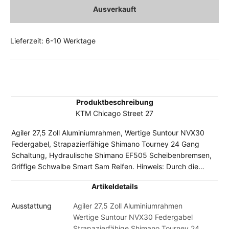
Ausverkauft
Lieferzeit: 6-10 Werktage
Produktbeschreibung
KTM Chicago Street 27
Agiler 27,5 Zoll Aluminiumrahmen, Wertige Suntour NVX30
Federgabel, Strapazierfähige Shimano Tourney 24 Gang
Schaltung, Hydraulische Shimano EF505 Scheibenbremsen,
Griffige Schwalbe Smart Sam Reifen. Hinweis: Durch die
Lieferengpässe bei den Fahrradherstellern kann es sein, dass
Artikeldetails
vereinzelt Komponenten der abgebildeten Original-
Ausstattung durch gleichwertige oder sogar höherwertige
Ausstattung
Agiler 27,5 Zoll Aluminiumrahmen
Bauteile ersetzt worden sind. In Einzelfällen ist es möglich,
Wertige Suntour NVX30 Federgabel
dass das gelieferte Fahrrad von den Abbildungen im Shop
Strapazierfähige Shimano Tourney 24