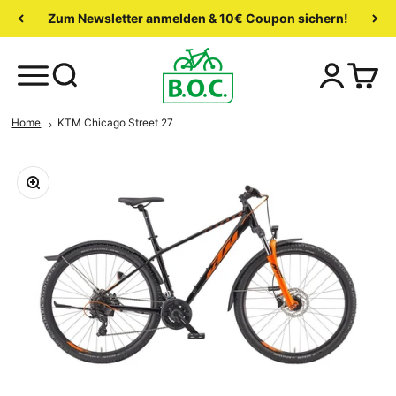
Zum Newsletter anmelden & 10€ Coupon sichern!
Home
KTM Chicago Street 27