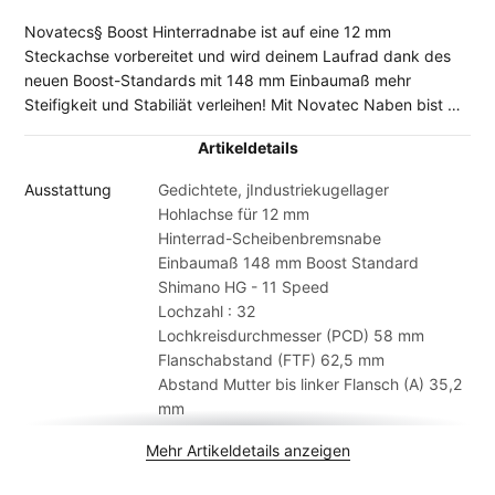
Novatecs§ Boost Hinterradnabe ist auf eine 12 mm
Steckachse vorbereitet und wird deinem Laufrad dank des
neuen Boost-Standards mit 148 mm Einbaumaß mehr
Steifigkeit und Stabiliät verleihen! Mit Novatec Naben bist du
immer auf dem neusten Stand der Technik!
Artikeldetails
Ausstattung
Gedichtete, jIndustriekugellager
Hohlachse für 12 mm
Hinterrad-Scheibenbremsnabe
Einbaumaß 148 mm Boost Standard
Shimano HG - 11 Speed
Lochzahl : 32
Lochkreisdurchmesser (PCD) 58 mm
Flanschabstand (FTF) 62,5 mm
Abstand Mutter bis linker Flansch (A) 35,2
mm
Abstand rechter Flansch bis Mutter (B)
Mehr Artikeldetails anzeigen
50,3 mm
Artikelmarke
Novatec