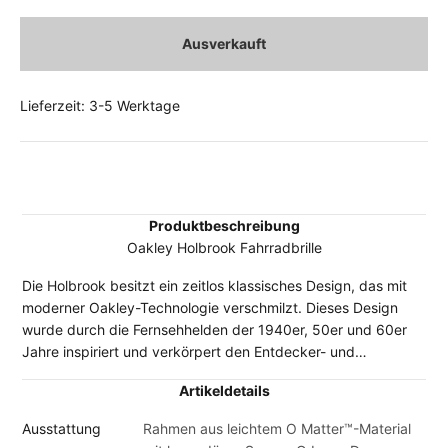
Ausverkauft
Lieferzeit: 3-5 Werktage
Produktbeschreibung
Oakley Holbrook Fahrradbrille
Die Holbrook besitzt ein zeitlos klassisches Design, das mit
moderner Oakley-Technologie verschmilzt. Dieses Design
wurde durch die Fernsehhelden der 1940er, 50er und 60er
Jahre inspiriert und verkörpert den Entdecker- und
Abenteuergeist. Das ikonisch amerikanische Rahmendesign
Artikeldetails
erhält Designakzente durch Metall-Nieten und Oakley-Icons
und ist perfekt für alle, die ein ausgewogenes Gleichgewicht
Ausstattung
Rahmen aus leichtem O Matter™-Material
von Performance und Style suchen.