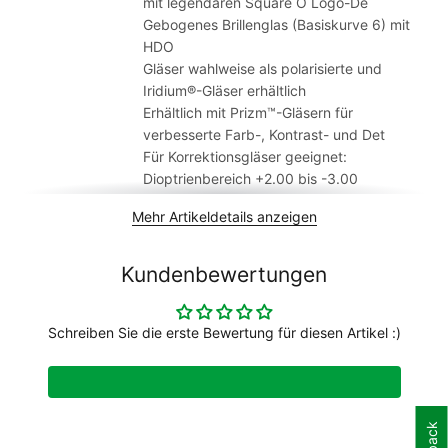
mit legendären Square O Logo-De
Gebogenes Brillenglas (Basiskurve 6) mit
HDO
Gläser wahlweise als polarisierte und
Iridium®-Gläser erhältlich
Erhältlich mit Prizm™-Gläsern für
verbesserte Farb-, Kontrast- und Det
Für Korrektionsgläser geeignet:
Dioptrienbereich +2.00 bis -3.00
Altersgruppe
Erwachsene
Mehr Artikeldetails anzeigen
Artikelmarke
Oakley
Geschlecht
Unisex
Kundenbewertungen
Schreiben Sie die erste Bewertung für diesen Artikel :)