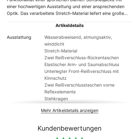
einer hochwertigen Ausstattung und einer ansprechenden
Optik. Das verarbeitete Stretch-Material liefert eine große
Bewegungsfreiheit und sorgt so für einen hohen
Artikeldetails
Tragekomfort auf Ihren Fahrradtouren. Zur weiteren
Ausstattung gehören zwei praktische Rückentaschen
Ausstattung
Wasserabweisend, atmungsaktiv,
inklusive Reißverschluss, z.b. für Schlüssel, Portemonnaie
winddicht
oder die Verpflegung für Unterwegs, elastische Arm- und
Stretch-Material
Saumabschlüsse, ein unterlegter Front-Reißverschluss mit
Zwei Reißverschluss-Rückentaschen
Kinnschutz, Zwei nützliche Reißverschluss-Taschen vorne
Elastischer Arm- und Saumabschluss
und ein schützender Stehkragen. Reflexelemente auf der
Unterlegter Front-Reißverschluss mit
Front- und der Rückenpartie sorgen für passive Sicherheit
Kinnschutz
und runden die durchdachte Ausstattung ab.
Zwei Reißverschlusstaschen vorne
Reflexelemente
Stehkragen
Pflegeleicht
Mehr Artikeldetails anzeigen
Material
Außenseite: 92% Polyester, 8% Elasthan
Innenseite: 100% Polyester
Altersgruppe
Erwachsene
Kundenbewertungen
Artikelmarke
Otix