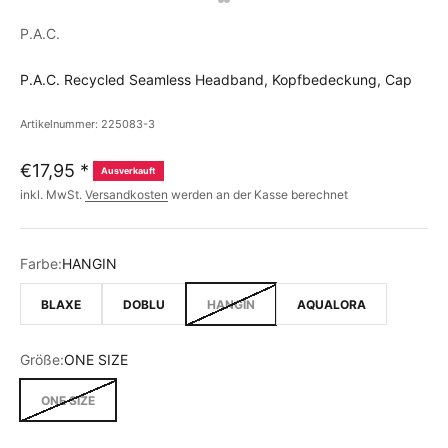
P.A.C.
P.A.C. Recycled Seamless Headband, Kopfbedeckung, Cap
Artikelnummer: 225083-3
€17,95
*
Ausverkauft
inkl. MwSt.
Versandkosten
werden an der Kasse berechnet
Farbe:
HANGIN
BLAXE
DOBLU
HANGIN
AQUALORA
Größe:
ONE SIZE
ONE SIZE