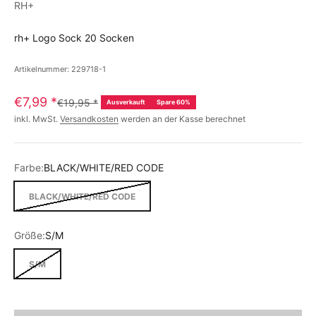
RH+
rh+ Logo Sock 20 Socken
Artikelnummer: 229718-1
€7,99
*
€19,95
*
Ausverkauft
Spare 60%
inkl. MwSt.
Versandkosten
werden an der Kasse berechnet
Farbe:
BLACK/WHITE/RED CODE
BLACK/WHITE/RED CODE
Größe:
S/M
S/M