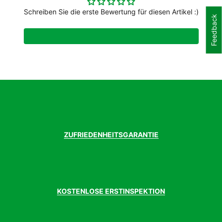
Handschuhart
Kurzfinger
Schweiß. Optisch überzeugt das Modell mit Schlichtheit in
Modelljahr
Schreiben Sie die erste Bewertung für diesen Artikel :)
2023
Kombination mit dezenten stylishen Akzenten, zum Beispiel
Feedback
Saison
Sommer
dem farblich abgesetzten ROECKL SPORTS Händchen am
Handrücken oder dem ROECKL SPORTS Reflect-Logo
entlang des Zeigefingers. Für einen bequemen, satten Sitz
am Handgelenk sorgen der anschmiegsame Neoprenbund
und der Innenhandriegel mit Klett. Das Modell gibt es in
coolem Schwarz-Weiß, klassischem Allover-Schwarz,
sportivem Schwarz-Blau und in Schwarz mit orangefarbenen
Details.
ZUFRIEDENHEITSGARANTIE
KOSTENLOSE ERSTINSPEKTION