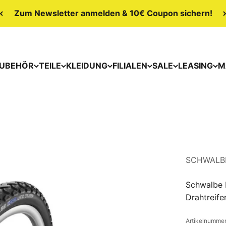
Zum Newsletter anmelden & 10€ Coupon sichern!
UBEHÖR
TEILE
KLEIDUNG
FILIALEN
SALE
LEASING
M
SCHWALB
Schwalbe L
Drahtreife
Artikelnummer