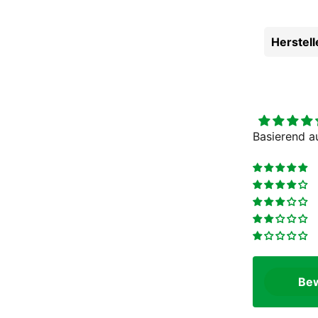
Gewicht Gr. ca.
6
Reifengröße
24
Herstel
Basierend a
Bew