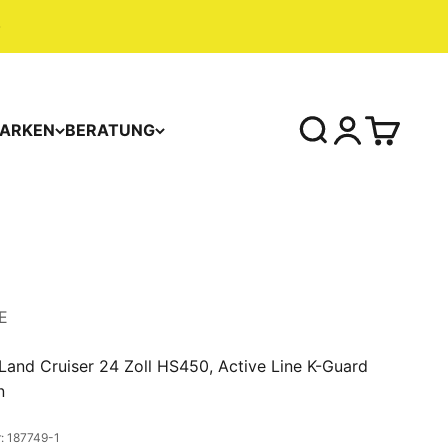
ARKEN
BERATUNG
E
and Cruiser 24 Zoll HS450, Active Line K-Guard
n
: 187749-1