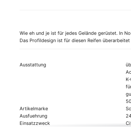
Wie eh und je ist für jedes Gelände gerüstet. In N
Das Profildesign ist für diesen Reifen überarbeite
Ausstattung
üb
Ac
K-
fü
gu
50
Artikelmarke
S
Ausfuehrung
24
Einsatzzweck
Ci
Geschlecht
Un