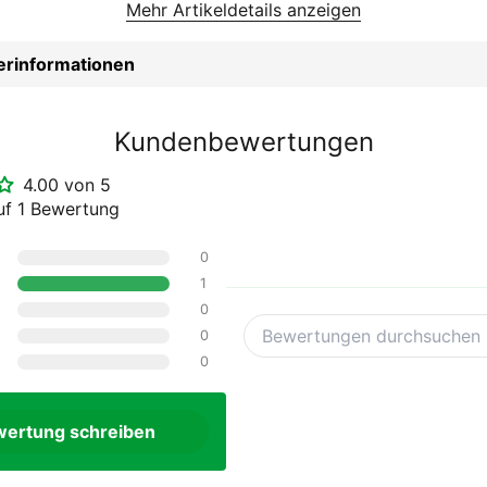
Mehr Artikeldetails anzeigen
80
 Zoll
lerinformationen
Kundenbewertungen
4.00 von 5
uf 1 Bewertung
0
1
0
0
0
ertung schreiben